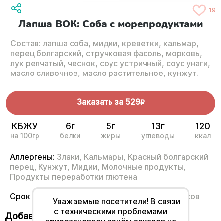
19
Лапша ВОК: Соба с морепродуктами
Состав: лапша соба, мидии, креветки, кальмар,
перец болгарский, стручковая фасоль, морковь,
лук репчатый, чеснок, соус устричный, соус унаги,
масло сливочное, масло растительное, кунжут.
Заказать за
529
R
КБЖУ
6г
5г
13г
120
на 100гр
белки
жиры
углеводы
ккал
Аллергены:
Злаки,
Кальмары,
Красный болгарский
перец,
Кунжут,
Мидии,
Молочные продукты,
Продукты переработки глютена
Срок годности
от 2°С до 6°С не более 24 часов
Уважаемые посетители! В связи
с техническими проблемами
Добавьте к своему заказу
приостановлен приём заказов на