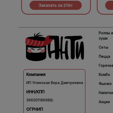
Заказать за
219
R
Роллы 
суши
Сеты
Пицца
Горяче
Компания
Комбо
ИП Углянская Вера Дмитриевна
Фьюжн
ИНН/КПП
Напитк
366501186988/
Акции
ОГРНИП