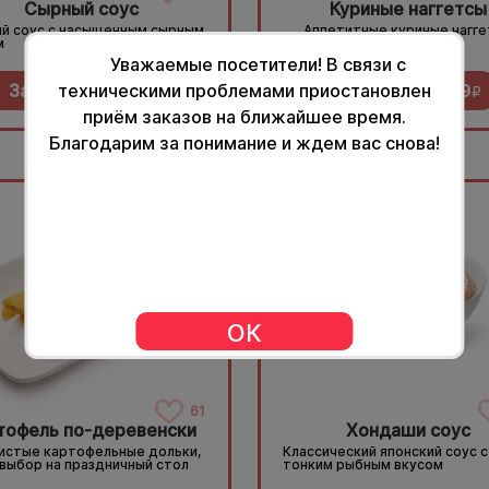
Сырный соус
Куриные наггетсы
й соус с насыщенным сырным
Аппетитные куриные нагг
м
Уважаемые посетители! В связи с
техническими проблемами приостановлен
Заказать за
29
Заказать за
369
R
R
приём заказов на ближайшее время.
Благодарим за понимание и ждем вас снова!
150гр.
ОК
61
тофель по-деревенски
Хондаши соус
истые картофельные дольки,
Классический японский соус с
 выбор на праздничный стол
тонким рыбным вкусом