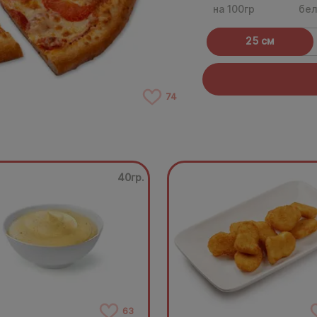
на 100гр
бел
25 см
74
40гр.
63