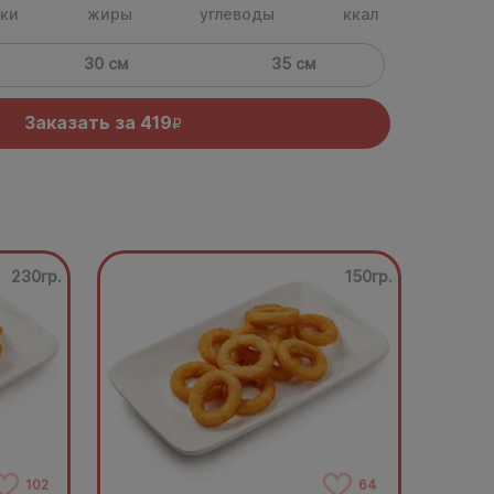
ки
жиры
углеводы
ккал
30 см
35 см
Заказать за
419
R
230гр.
150гр.
102
64