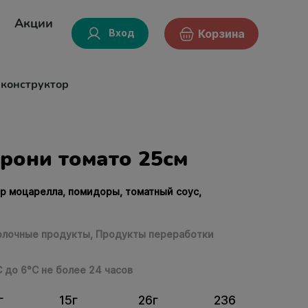
Акции
Вход
Корзина
-конструктор
рони томато 25см
ыр моцарелла, помидоры, томатный соус,
лочные продукты,
Продукты переработки
С до 6°С не более 24 часов
г
15г
26г
236