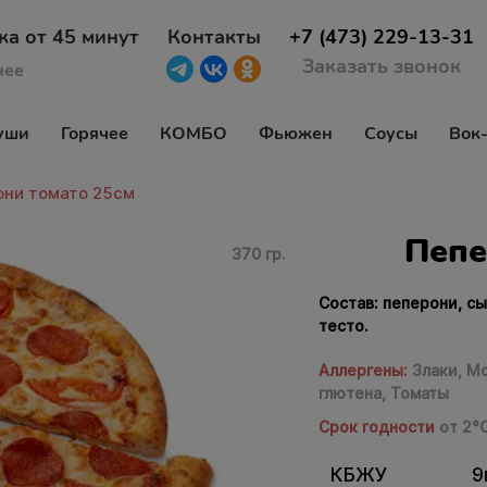
ка от 45 минут
Контакты
+7 (473) 229-13-31
Заказать звонок
нее
уши
Горячее
КОМБО
Фьюжен
Соусы
Вок
они томато 25см
Пепе
370 гр.
Состав: пеперони, с
тесто.
Аллергены:
Злаки,
Мо
глютена,
Томаты
Срок годности
от 2°
КБЖУ
9