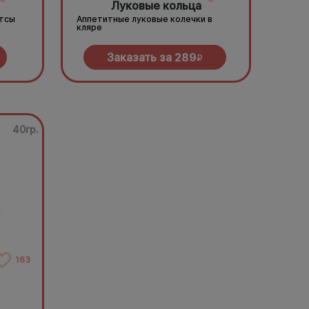
Луковые кольца
етсы
Аппетитные луковые колечки в
кляре
Заказать за
289
R
40гр.
163