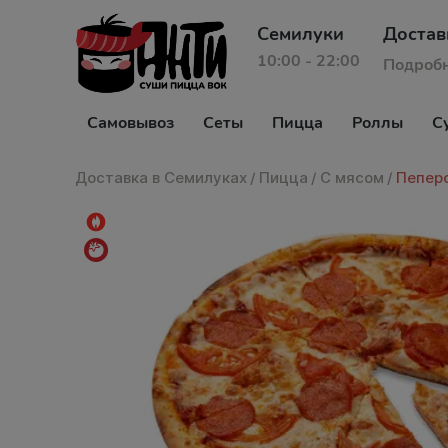
Семилуки
Достав
10:00 - 22:00
Подроб
Самовывоз
Сеты
Пицца
Роллы
С
Доставка в Семилуках
/
Пицца
/
С мясом
/
Пепер