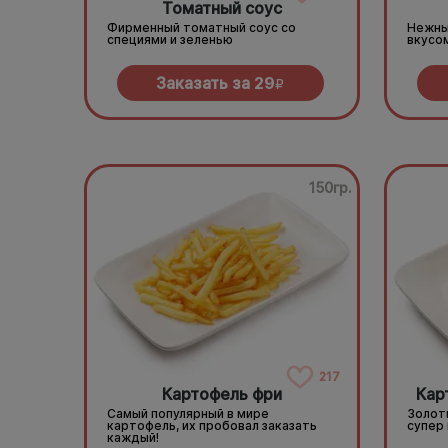
Томатный соус
Фирменный томатный соус со
Нежны
специями и зеленью
вкусо
Заказать за
29
R
150гр.
217
Картофель фри
Кар
Самый популярный в мире
Золот
картофель, их пробовал заказать
супер
каждый!