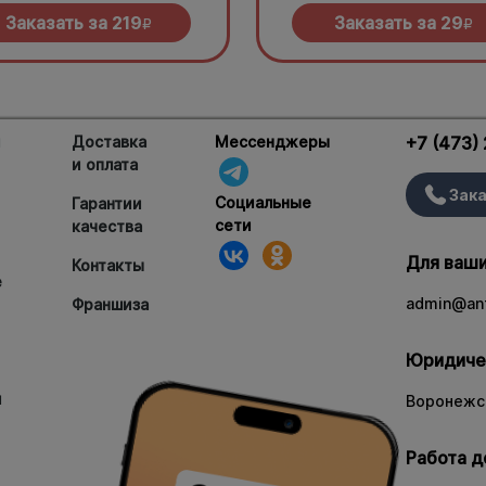
Заказать за
219
Заказать за
29
R
R
и
Доставка
Мессенджеры
+7 (473)
и оплата
Зака
Социальные
Гарантии
сети
качества
Для ваши
Контакты
е
admin@ant
Франшиза
Юридиче
и
Воронежск
Работа д