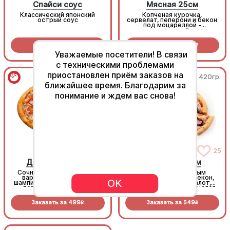
Спайси соус
Мясная 25см
Классический японский
Копченая курочка,
острый соус
сервелат, пеперони и бекон
под моцареллой -
идеальное комбо для
любителей всего мясного!
Заказать за
29
Заказать за
549
R
R
Уважаемые посетители! В связи
с техническими проблемами
приостановлен приём заказов на
430гр.
420гр.
ближайшее время. Благодарим за
понимание и ждем вас снова!
75
25
Домашняя 25см
Барбекю 25 см
Сочная пицца с копчёно-
Пицца с насыщенным
варёным карбонадом,
вкусом: хрустящий бекон,
ОК
шампиньонами, болгарским
сладковатый лук шалот,
перцем и томатами с
томатный соус, тянущаяся
зеленью под моцареллой
моцарелла и дымный
прянный соус барбекю.
Заказать за
499
Заказать за
549
R
R