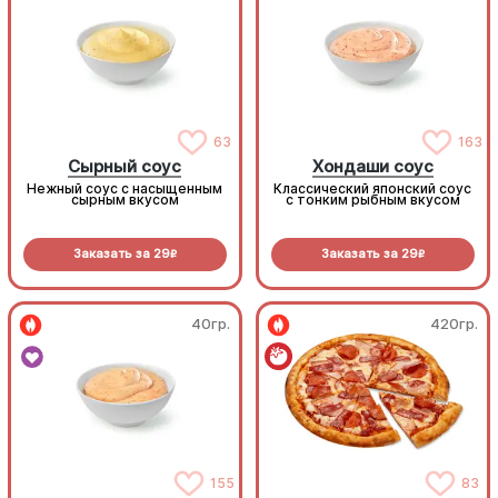
63
163
Сырный соус
Хондаши соус
Нежный соус с насыщенным
Классический японский соус
сырным вкусом
с тонким рыбным вкусом
Заказать за
29
Заказать за
29
R
R
40гр.
420гр.
155
83