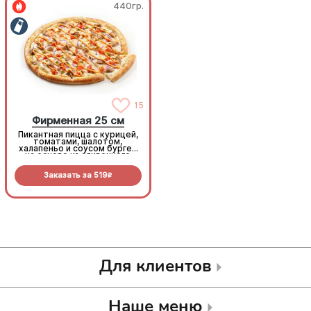
440гр.
440гр.
15
15
Фирменная 25 см
Фирменная 25 см
Пикантная пицца с курицей,
Пикантная пицца с курицей,
томатами, шалотом,
томатами, шалотом,
халапеньо и соусом бургер
халапеньо и соусом бургер
на основе из сливочного
на основе из сливочного
соуса и моцареллы.
соуса и моцареллы.
Заказать за
519
Заказать за
519
R
R
Для клиентов
Наше меню