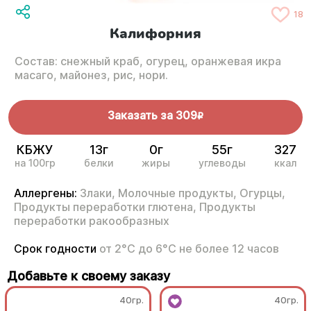
18
Калифорния
Состав: снежный краб, огурец, оранжевая икра
масаго, майонез, рис, нори.
Заказать за
309
R
КБЖУ
13г
0г
55г
327
на 100гр
белки
жиры
углеводы
ккал
Аллергены:
Злаки,
Молочные продукты,
Огурцы,
Продукты переработки глютена,
Продукты
переработки ракообразных
Срок годности
от 2°С до 6°С не более 12 часов
Добавьте к своему заказу
40гр.
40гр.