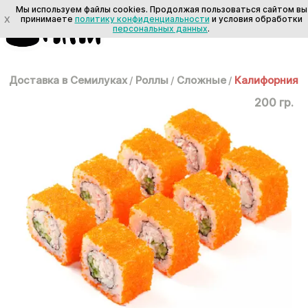
Мы используем файлы cookies. Продолжая пользоваться сайтом вы
X
принимаете
политику конфиденциальности
и условия обработки
персональных данных
.
Доставка в Семилуках
/
Роллы
/
Сложные
/
Калифорния
200 гр.