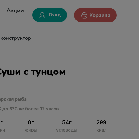
Акции
Вход
Корзина
-конструктор
Суши с тунцом
рская рыба
С до 6°С не более 12 часов
5г
0г
54г
299
ки
жиры
углеводы
ккал