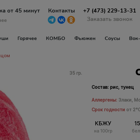
ка от 45 минут
Контакты
+7 (473) 229-13-31
Заказать звонок
нее
уши
Горячее
КОМБО
Фьюжен
Соусы
Вок
нцом
35 гр.
Состав: рис, тунец
Аллергены:
Злаки,
Мо
Срок годности
от 2°
КБЖУ
1
на 100гр
бел