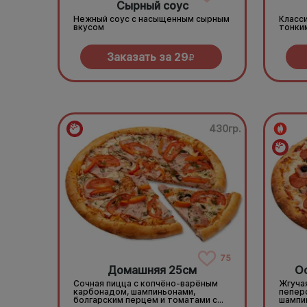
Сырный соус
Нежный соус с насыщенным сырным
Класси
вкусом
тонки
Заказать за
29
R
430гр.
75
Домашняя 25см
О
Сочная пицца с копчёно-варёным
Жгучая
карбонадом, шампиньонами,
пепер
болгарским перцем и томатами с
шампи