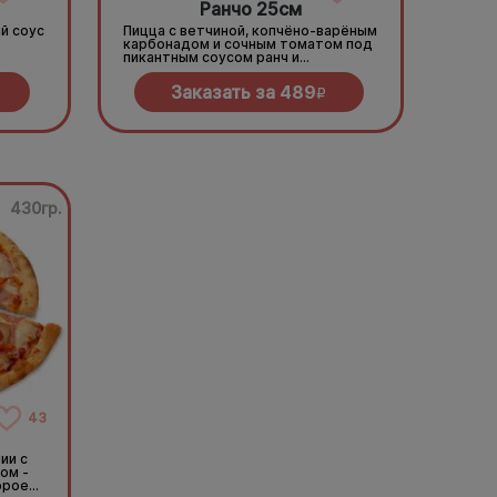
Ранчо 25см
й соус
Пицца с ветчиной, копчёно-варёным
карбонадом и сочным томатом под
пикантным соусом ранч и
моцареллой
Заказать за
489
R
430гр.
43
ии с
ом -
орое