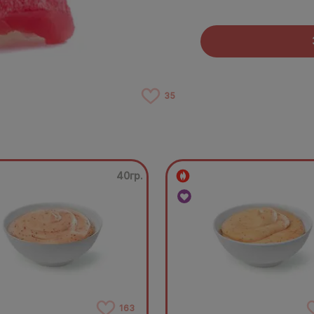
35
40гр.
163