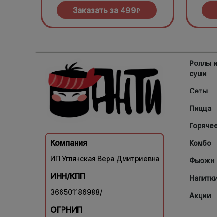
зеленью под моцареллой
халап
Заказать за
499
R
Роллы 
суши
Сеты
Пицца
Горяче
Компания
Комбо
ИП Углянская Вера Дмитриевна
Фьюжн
ИНН/КПП
Напитк
366501186988/
Акции
ОГРНИП