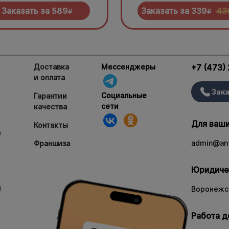
еньо под моцареллой
нужно попробовать!
Заказать за
589
Заказать за
339
43
R
R
и
Доставка
Мессенджеры
+7 (473)
и оплата
Зака
Социальные
Гарантии
сети
качества
Для ваши
Контакты
е
admin@ant
Франшиза
Юридиче
и
Воронежск
Работа д