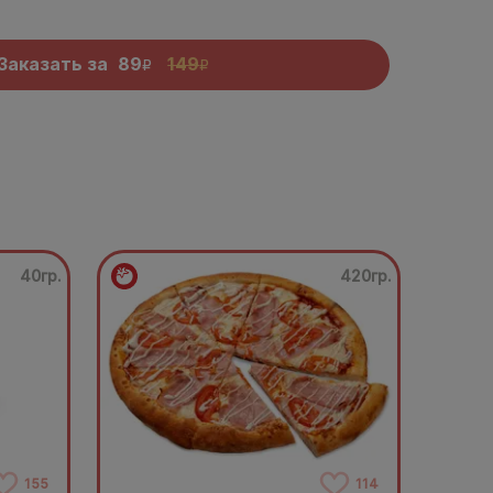
Заказать за
89
149
R
R
40гр.
420гр.
155
114