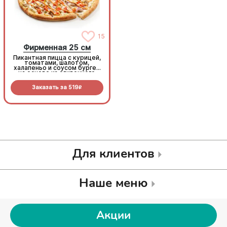
15
15
Фирменная 25 см
Фирменная 25 см
Пикантная пицца с курицей,
Пикантная пицца с курицей,
томатами, шалотом,
томатами, шалотом,
халапеньо и соусом бургер
халапеньо и соусом бургер
на основе из сливочного
на основе из сливочного
соуса и моцареллы.
соуса и моцареллы.
Заказать за
519
Заказать за
519
R
R
Для клиентов
Наше меню
Акции