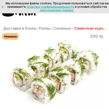
Мы используем файлы cookies. Продолжая пользоваться сайтом вы
X
принимаете
политику конфиденциальности
и условия обработки
персональных данных
.
Доставка в Хохле
/
Роллы
/
Сложные
/
Сливочная курочка
200 гр.