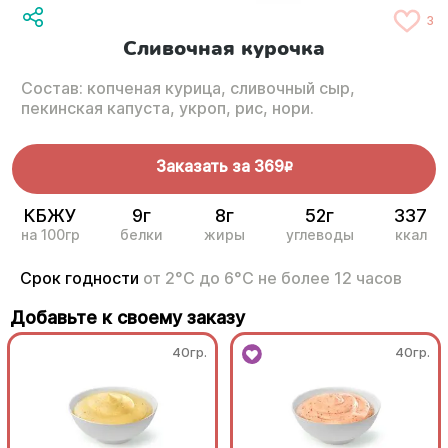
3
Сливочная курочка
Состав: копченая курица, сливочный сыр,
пекинская капуста, укроп, рис, нори.
Заказать за
369
R
КБЖУ
9г
8г
52г
337
на 100гр
белки
жиры
углеводы
ккал
Срок годности
от 2°С до 6°С не более 12 часов
Добавьте к своему заказу
40гр.
40гр.