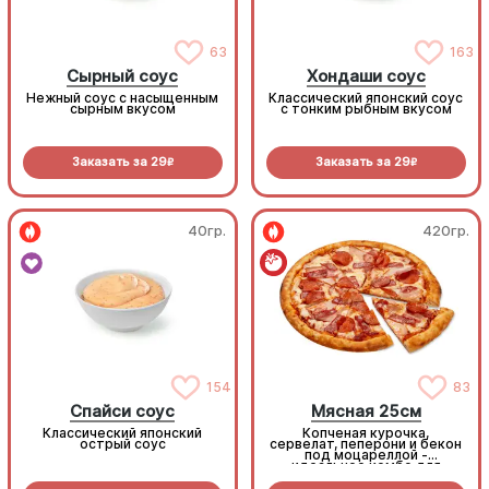
63
163
Сырный соус
Хондаши соус
Нежный соус с насыщенным
Классический японский соус
сырным вкусом
с тонким рыбным вкусом
Заказать за
29
Заказать за
29
R
R
40гр.
420гр.
154
83
Спайси соус
Мясная 25см
Классический японский
Копченая курочка,
острый соус
сервелат, пеперони и бекон
под моцареллой -
идеальное комбо для
любителей всего мясного!