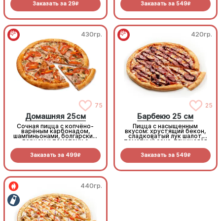
Заказать за
29
Заказать за
549
R
R
430гр.
420гр.
75
25
Домашняя 25см
Барбекю 25 см
Сочная пицца с копчёно-
Пицца с насыщенным
варёным карбонадом,
вкусом: хрустящий бекон,
шампиньонами, болгарским
сладковатый лук шалот,
перцем и томатами с
томатный соус, тянущаяся
зеленью под моцареллой
моцарелла и дымный
прянный соус барбекю.
Заказать за
499
Заказать за
549
R
R
440гр.
440гр.