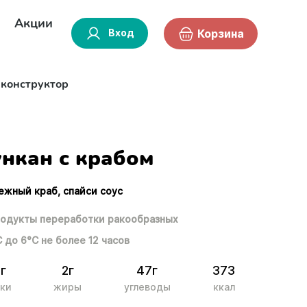
Акции
Вход
Корзина
-конструктор
ункан с крабом
нежный краб, спайси соус
одукты переработки ракообразных
С до 6°С не более 12 часов
г
2г
47г
373
ки
жиры
углеводы
ккал