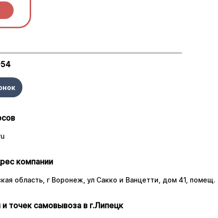
-54
онок
осов
ru
рес компании
ая область, г Воронеж, ул Сакко и Ванцетти, дом 41, помещ. 
 и точек самовывоза в г.Липецк