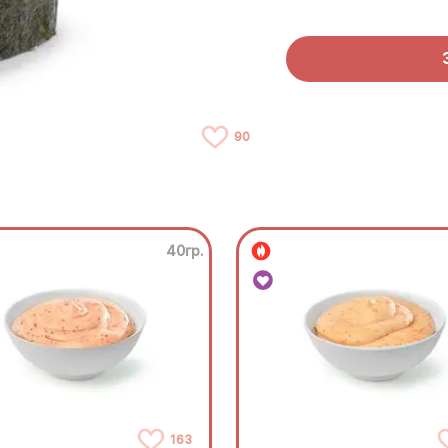
90
40гр.
163