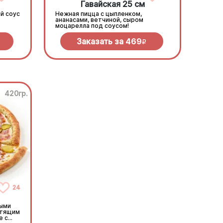
Гавайская 25 см
й соус
Нежная пицца с цыпленком,
ананасами, ветчиной, сыром
моцарелла под соусом!
Заказать за
469
R
420гр.
24
ными
стящим
е с