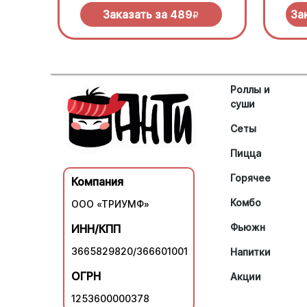
моцареллой
нужно
Заказать за
489
За
R
Роллы и
суши
Сеты
Пицца
Горячее
Компания
Комбо
ООО «ТРИУМФ»
Фьюжн
ИНН/КПП
3665829820/366601001
Напитки
ОГРН
Акции
1253600000378