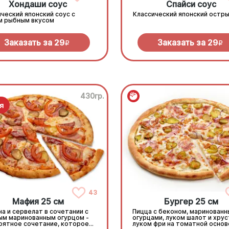
Хондаши соус
Спайси соус
ческий японский соус с
Классический японский остры
м рыбным вкусом
Заказать за
29
Заказать за
29
R
R
430гр.
43
Мафия 25 см
Бургер 25 см
а и сервелат в сочетании с
Пицца с беконом, маринован
ым маринованным огурцом -
огурцами, луком шалот и хру
оятное сочетание, которое
луком фри на томатной основ