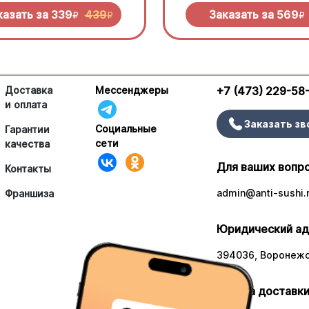
 попробовать!
моцареллой.
казать за
339
439
Заказать за
569
R
R
R
Доставка
Мессенджеры
+7 (473) 229-58
и оплата
Заказать зв
Социальные
Гарантии
сети
качества
Для ваших вопр
Контакты
admin@anti-sushi.
Франшиза
Юридический ад
394036, Воронежск
Работа доставки