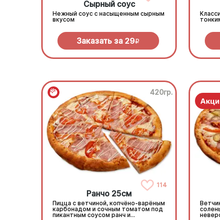
Сырный соус
Нежный соус с насыщенным сырным
Класси
вкусом
тонки
Заказать за
29
R
420гр.
114
Ранчо 25см
Пицца с ветчиной, копчёно-варёным
Ветчин
карбонадом и сочным томатом под
солен
пикантным соусом ранч и
невер