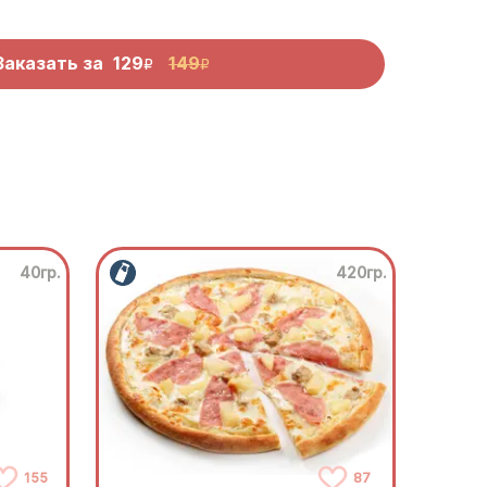
Заказать за
129
149
R
R
40гр.
420гр.
155
87