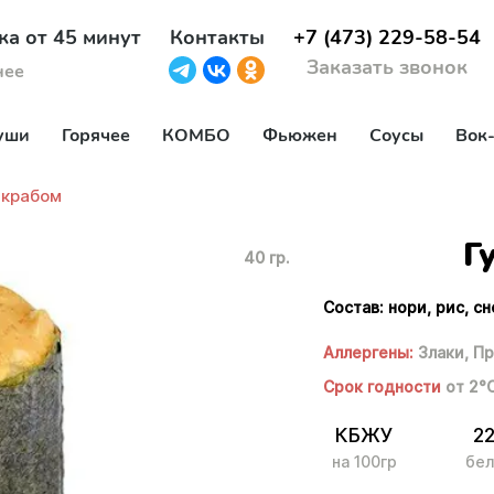
ка от 45 минут
Контакты
+7 (473) 229-58-54
Заказать звонок
нее
уши
Горячее
КОМБО
Фьюжен
Соусы
Вок
 крабом
Г
40 гр.
Состав: нори, рис, с
Аллергены:
Злаки,
Пр
Срок годности
от 2°
КБЖУ
22
на 100гр
бел