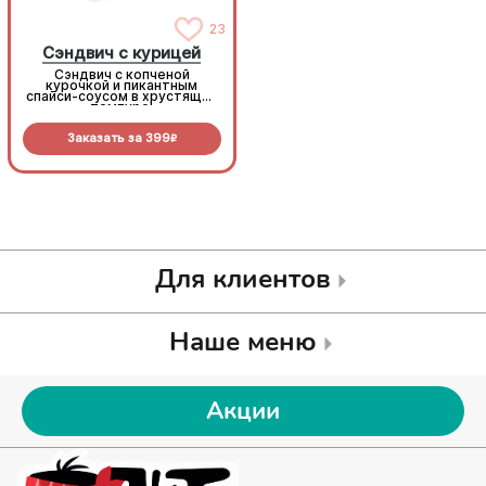
23
23
Сэндвич с курицей
Сэндвич с курицей
Сэндвич с копченой
Сэндвич с копченой
курочкой и пикантным
курочкой и пикантным
спайси-соусом в хрустящей
спайси-соусом в хрустящей
темпуре!
темпуре!
Заказать за
399
Заказать за
399
R
R
Для клиентов
Наше меню
Акции