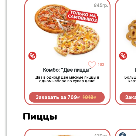
845гр.
162
Комбо: "Две пиццы"
Два в одном! Две мясные пиццы в
Больш
одном наборе по супер цене!
кар
Заказать за
769
1018
Зак
R
R
Пиццы
430гр.