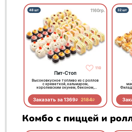
1160гр.
110
Пит-Стоп
Высоковкусное топливо из с роллов
с креветкой, кальмаром,
ма
королевским окунем, беконом,
Филад
крабом и пикантными овощами.
с ми
Заправься до полного!
крабо
Заказать за
1369
2184
Зак
R
R
Комбо с пиццей и рол