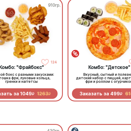
910гр.
124
Комбо: "Фрайбокс"
Комбо: "Детское"
ой бокс с разными закусками:
Вкусный, сытный и полезн
тошка фри, луковые кольца,
детский набор с пиццей, кар
гренки и наггетсы
фри и роллом с огурчико
азать за
1049
1263
Заказать за
499
61
R
R
R
430гр.