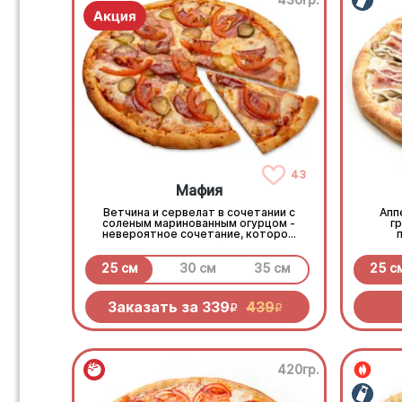
43
Мафия
Ветчина и сервелат в сочетании с
Апп
соленым маринованным огурцом -
г
невероятное сочетание, которое
нужно попробовать!
25 см
30 см
35 см
25 с
Заказать за
339
439
R
R
420гр.