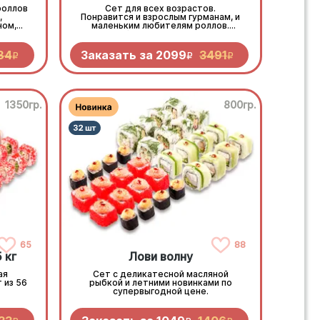
роллов
Сет для всех возрастов.
,
Понравится и взрослым гурманам, и
ном,
маленьким любителям роллов.
ами.
Разнообразные начинки, яркие
вкусы и нежные сочетания.
Безусловный хит для большого
84
Заказать за
2099
3491
R
R
R
застолья
1350гр.
800гр.
65
88
 кг
Лови волну
ая
Сет с деликатесной масляной
 из 56
рыбкой и летними новинками по
супервыгодной цене.