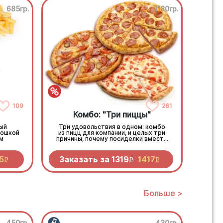
685гр.
1180гр.
109
261
Комбо: "Три пиццы"
ый
Три удовольствия в одном: комбо
тошкой
из пицц для компании, и целых три
м
причины, почему посиделки вместе
вкуснее!
5
Заказать за
1319
1417
R
R
R
Больше >
450гр.
430гр.