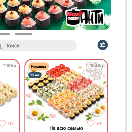
1160гр.
1840гр.
110
84
На всю семью