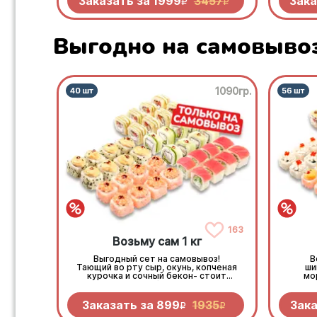
Заказать за
1999
3457
Зака
R
R
кусочков чистой роскоши по
адекватной цене
Выгодно на самовыво
1090гр.
163
Возьму сам 1 кг
Выгодный сет на самовывоз!
В
Тающий во рту сыр, окунь, копченая
ши
курочка и сочный бекон- стоит
мо
попробовать!
к
Заказать за
899
1935
Зака
R
R