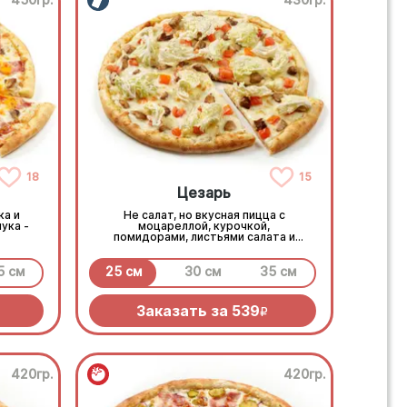
18
15
Цезарь
ка и
Не салат, но вкусная пицца с
ука -
моцареллой, курочкой,
помидорами, листьями салата и
фирменным соусом
5 см
25 см
30 см
35 см
Заказать за
539
R
420гр.
420гр.