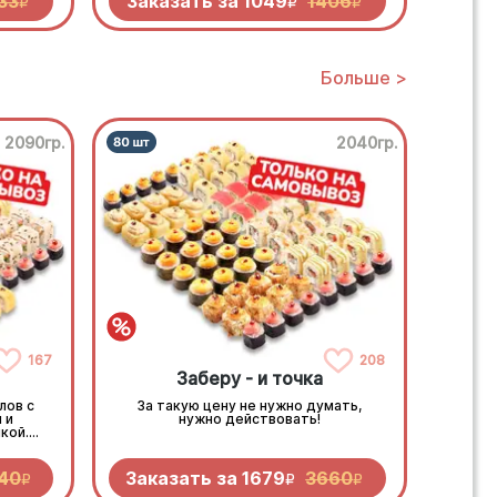
33
Заказать за
1049
1406
R
R
R
Больше >
2090гр.
2040гр.
167
208
Заберу - и точка
лов с
За такую цену не нужно думать,
 и
нужно действовать!
кой.
возом!
40
Заказать за
1679
3660
R
R
R