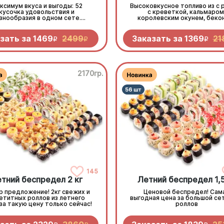
ксимум вкуса и выгоды: 52
Высоковкусное топливо из с 
кусочка удовольствия и
с креветкой, кальмаром
знообразия в одном сете.
королевским окунем, беко
ь, тунец, королевский окунь,
крабом и пикантными овощ
краб и курочка — плюс 4
Заправься до полного!
дегустационных кусочка
зать за
1469
2499
Заказать за
1369
21
R
R
R
адельфии с тунцом, чтобы
пробовать ещё один вкус
2170гр.
145
тний беспредел 2 кг
Летний беспредел 1,5
р предложение! 2кг свежих и
Ценовой беспредел! Сам
етитных роллов из летнего
выгодная цена за большой сет
за такую цену только сейчас!
роллов