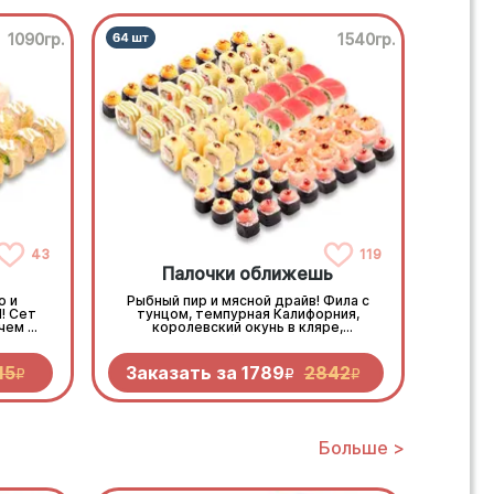
1090гр.
1540гр.
43
119
Палочки оближешь
о и
Рыбный пир и мясной драйв! Фила с
! Сет
тунцом, темпурная Калифорния,
чем и
королевский окунь в кляре,
укт.
пикантный бекон и копченая
очной
курочка, свежесть овощей и
нежность морепродуктов.
15
Заказать за
1789
2842
R
R
R
Больше >