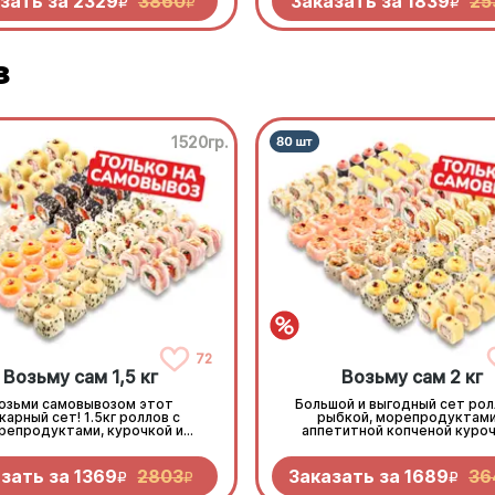
зать за
2329
3860
Заказать за
1839
25
R
R
R
з
1520гр.
72
Возьму сам 1,5 кг
Возьму сам 2 кг
озьми самовывозом этот
Большой и выгодный сет рол
карный сет! 1.5кг роллов с
рыбкой, морепродуктами
репродуктами, курочкой и
аппетитной копченой куроч
реветкой. Приготовлено с
Заказывай и забирай самовы
любовью!
зать за
1369
2803
Заказать за
1689
36
R
R
R