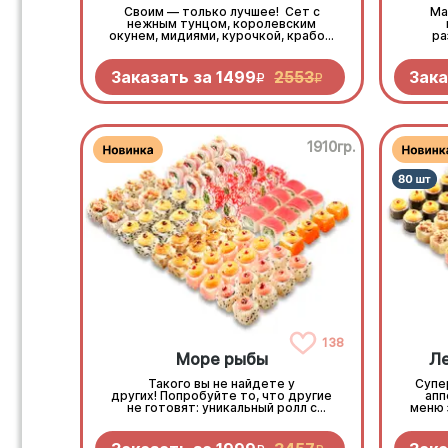
Своим — только лучшее! Сет с
Ма
нежным тунцом, королевским
окунем, мидиями, курочкой, крабом
ра
и экзотическими фруктами. Сытно,
Лосос
разнообразно и невероятно вкусно.
Бросайте дела, собирайте своих и
Заказать за
1499
2553
Зака
R
R
наслаждайтесь моментом
фил
по
1910гр.
138
Море рыбы
Ле
Такого вы не найдете у
Супе
других! Попробуйте то, что другие
апп
не готовят: уникальный ролл с
меню 
кальмаром, пикантные мидии,
нежную масляную рыбу.
Популярные начинки тоже здесь! 68