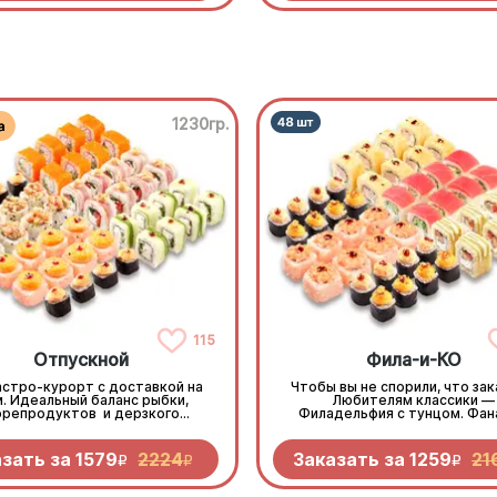
1230гр.
115
Отпускной
Фила-и-КО
астро-курорт с доставкой на
Чтобы вы не спорили, что зак
. Идеальный баланс рыбки,
Любителям классики —
репродуктов и дерзкого
Филадельфия с тунцом. Фа
него Лечо-ролла с беконом.
похрустеть — горячая темп
абьтесь и отдыхайте, мы всё
королевским окунем и куро
приготовили!
Запеченные маки - залетают
азать за
1579
2224
Заказать за
1259
21
R
R
R
целиком, как попкорн, а нас
как полноценное блюдо. Т
компания понравится вс