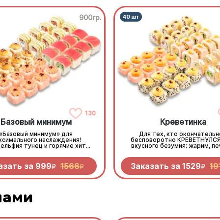
900гр.
130
Базовый минимум
Креветинка
«Базовый минимум» для
Для тех, кто окончательн
ксимального наслаждения!
бесповоротно КРЕВЕТНУЛСЯ
ельфия тунец и горячие хиты:
вкусного безумия: жарим, пе
диями, королевским окунем и
крутим любимый морепрод
м. Богатая палитра вкусов не
Лучшее средство от кревет
оставит шансов голоду
недостаточности!
азать за
999
1566
Заказать за
1529
19
R
R
R
лами