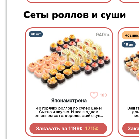
Сеты роллов и суши
940гр.
163
Японаматрена
40 горячих роллов по супер цене!
Ваш г
Сытно и вкусно. И все в одном
дом
огненном сете: королевский окунь,
мо
сочный бекон, копченая курочка,
лет
нежный краб, хрустящие овощи.
Рассл
Максимум вкуса, минимум трат
Заказать за
1199
1715
Зак
R
R