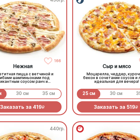
166
Нежная
Сыр и мясо
етитная пицца с ветчиной и
Моцарелла, чеддер, куроч
рибами шампиньонами под
бекон в сочетании соусов и л
пикантным соусом ранч и
идеальная для вечера!
моцареллой
м
30 см
35 см
25 см
30 см
3
Заказать за
419
Заказать за
519
R
R
440гр.