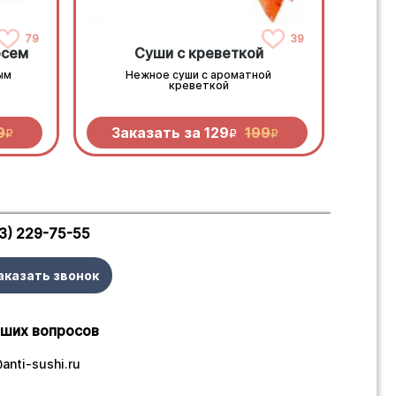
79
39
осем
Суши с креветкой
ым
Нежное суши с ароматной
креветкой
9
Заказать за
129
199
R
R
R
3) 229-75-55
аказать звонок
аших вопросов
anti-sushi.ru