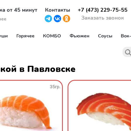
ка от 45 минут
Контакты
+7 (473) 229-75-55
Заказать звонок
нее
уши
Горячее
КОМБО
Фьюжен
Соусы
Вок
вкой в Павловске
35гр.