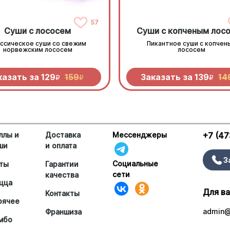
57
Суши с лососем
Суши с копченым лос
ссическое суши со свежим
Пикантное суши с копчен
норвежским лососем
лососем
казать за
129
159
Заказать за
139
14
R
R
R
ллы и
Доставка
Мессенджеры
+7 (47
ши
и оплата
З
Социальные
ты
Гарантии
сети
качества
цца
Для в
Контакты
рячее
admin@
Франшиза
мбо