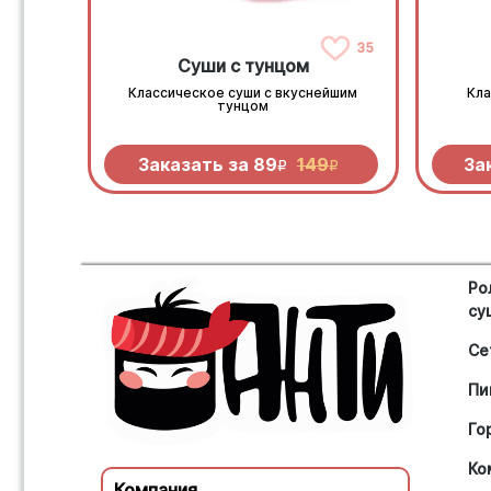
35
Суши с тунцом
Классическое суши с вкуснейшим
Кла
тунцом
Заказать за
89
149
За
R
R
Ро
су
Се
Пи
Го
Ко
Компания