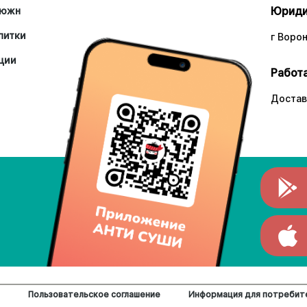
Юриди
южн
питки
г Ворон
ции
Работа
Достав
Пользовательское соглашение
Информация для потребит