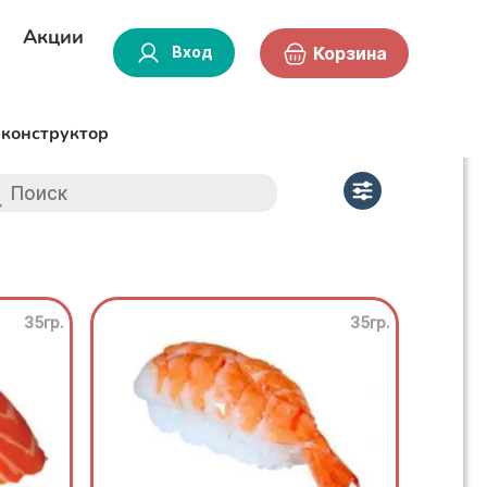
Акции
Вход
Корзина
-конструктор
35гр.
35гр.