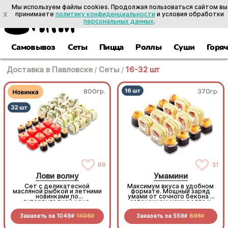
Мы используем файлы cookies. Продолжая пользоваться сайтом вы
X
принимаете
политику конфиденциальности
и условия обработки
персональных данных
.
Самовывоз
Сеты
Пицца
Роллы
Суши
Горя
Доставка в Павловске
/
Сеты
/
16-32 шт
800гр.
370гр.
88
31
Лови волну
Умамини
Сет с деликатесной
Максимум вкуса в удобном
масляной рыбкой и летними
формате. Мощный заряд
новинками по
умами от сочного бекона в
супервыгодной цене.
запеченном маки ролле и
королевского окуня в
золотистой темпуре
Заказать за
1049
1406
Заказать за
559
698
R
R
R
R