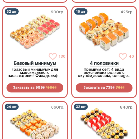
900гр.
425гр.
130
40
Базовый минимум
4 половинки
«Базовый минимум» для
Премиум сет: 4 вида
максимального
вкуснейших роллов с
наслаждения! Филадельфия
окунем лососем, копченой
тунец и горячие хиты: с
курицей и снежным крабом
мидиями, королевским
окунем и крабом. Богатая
Заказать за
999
1566
Заказать за
739
768
палитра вкусов не оставит
R
R
R
R
шансов голоду
660гр.
840гр.