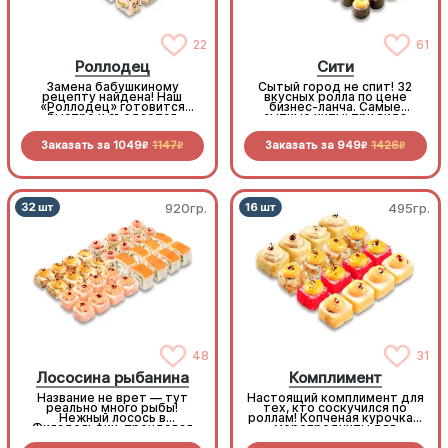
22
61
Роллодец
Сити
Замена бабушкиному
Сытый город не спит! 32
рецепту найдена! Наш
вкусных ролла по цене
«Роллодец» готовится
бизнес-ланча. Самые
быстро и съедается
сытные хиты: три вида
мгновенно. Праздничное
запеченных плюс нежная
настроение в каждом
сливочная классика.
Заказать за
1049
1147
Заказать за
949
1426
кусочке без лишних хлопот
Идеальное решение, когда
R
R
R
R
хочется много, вкусно и
выгодно. Хит продаж!
920гр.
495гр.
48
31
Лососина рыбанина
Комплимент
Название не врет — тут
Настоящий комплимент для
реально много рыбы!
тех, кто соскучился по
Нежный лосось в
роллам! Копченая курочка и
Филадельфии, трендовая
морепродукты для
"Рыбуба" с Королевским
невероятных вкусовых
окунем, горячие мидии и
ощущений.