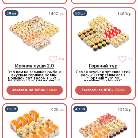
1490гр.
1480гр.
64
51
Ирония суши 2.0
Горячий тур
Это вам не заливная рыба, а
Самая вкусная путевка этой
вкусные горячие роллы!
весны! Отправляемся в
Большой сет весом 1,5 кг —
"Горячий тур" по
то, что нужно для приятных
популярным вкусам:
весенних вечеров. И всё
запеченный кальмар,
это по очень «вкусной»
хрустящий бекон, нежная
Заказать за
1669
2483
Заказать за
1619
2523
цене.
курочка и снежный краб.
R
R
R
R
Огромный, горячий и
неприлично выгодный сет
для большой компании
425гр.
1010гр.