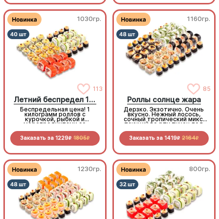
моментом
1030гр.
1160гр.
113
85
Летний беспредел 1 кг
Роллы солнце жара
Беспредельная цена! 1
Дерзко. Экзотично. Очень
килограмм роллов с
вкусно. Нежный лосось,
курочкой, рыбкой и
сочный тропический микс,
морепродуктами со
тающий во рту тунец под
скидкой специально для
горячим чеддером. Градус
вас!
вкуса на максимуме!
Заказать за
1229
1805
Заказать за
1419
2164
R
R
R
R
1230гр.
800гр.