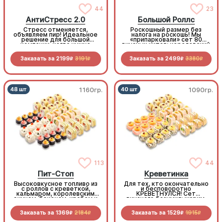
44
23
АнтиСтресс 2.0
Большой Роллс
Стресс отменяется,
Роскошный размер без
объявляем пир! Идеальное
налога на роскошь! Мы
решение для большой
«припарковали» сет 80
компании, когда нужно
вкусных хитов: королевский
много, вкусно и супер-
окунь, сочный бекон,
выгодно
нежная курочка, снежный
Заказать за
2199
3191
Заказать за
2499
3380
краб… список начинок
R
R
R
R
длинный, как лимузин.
1160гр.
1090гр.
113
44
Пит-Стоп
Креветинка
Высоковкусное топливо из
Для тех, кто окончательно
с роллов с креветкой,
и бесповоротно
кальмаром, королевским
КРЕВЕТНУЛСЯ! Сет
окунем, беконом, крабом и
вкусного безумия: жарим,
пикантными овощами.
печем и крутим любимый
Заправься до полного!
морепродукт. Лучшее
Заказать за
1369
2184
Заказать за
1529
1915
средство от креветочной
R
R
R
R
недостаточности!