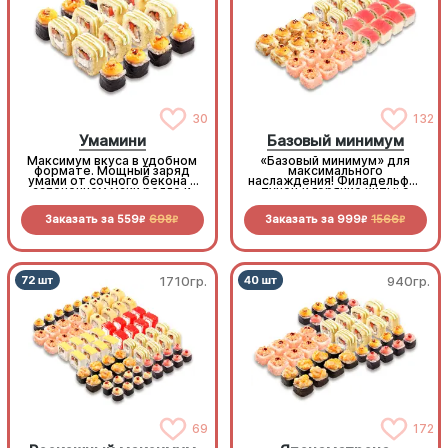
30
132
Умамини
Базовый минимум
Максимум вкуса в удобном
«Базовый минимум» для
формате. Мощный заряд
максимального
умами от сочного бекона в
наслаждения! Филадельфия
запеченном маки ролле и
тунец и горячие хиты: с
королевского окуня в
мидиями, королевским
золотистой темпуре
окунем и крабом. Богатая
Заказать за
559
698
Заказать за
999
1566
палитра вкусов не оставит
R
R
R
R
шансов голоду
1710гр.
940гр.
69
172