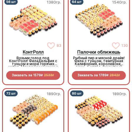
1380гр.
1540гр.
83
130
КонтРолл
Палочки оближешь
Возьми голод под
Рыбный пир и мясной драйв!
КонтРолл! Филадельфия с
Фила с тунцом, темпурная
тунцом и море горячих
Калифорния, королевский
хитов. Максимум начинки и
окунь в кляре, пикантный
вкуса по самой «вкусной»
бекон и копченая курочка,
цене
свежесть овощей и
Заказать за
1579
2533
Заказать за
1789
2842
нежность морепродуктов.
R
R
R
R
1890гр.
1890гр.