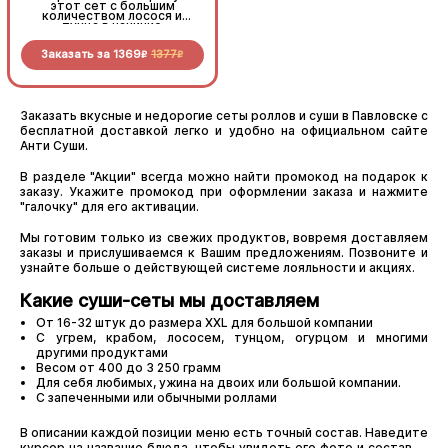
этот сет с большим
этот сет с большим
количеством лосося и
количеством лосося и
тунца в начинке
тунца в начинке
Заказать за
1369
1377
Заказать за
1369
1377
R
R
R
R
Заказать вкусные и недорогие сеты роллов и суши в Павловске с
бесплатной доставкой легко и удобно на официальном сайте
Анти Суши.
В разделе "Акции" всегда можно найти промокод на подарок к
заказу. Укажите промокод при оформлении заказа и нажмите
"галочку" для его активации.
Мы готовим только из свежих продуктов, вовремя доставляем
заказы и прислушиваемся к Вашим предложениям. Позвоните и
узнайте больше о действующей системе лояльности и акциях.
Какие суши-сеты мы доставляем
От 16-32 штук до размера XXL для большой компании
С угрем, крабом, лососем, тунцом, огурцом и многими
другими продуктами
Весом от 400 до 3 250 грамм
Для себя любимых, ужина на двоих или большой компании.
С запеченными или обычными роллами
В описании каждой позиции меню есть точный состав. Наведите
курсор на название блюда, чтобы увидеть его фото и состав —