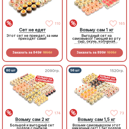
110
165
Сет не едет
Возьму сам 1 кг
Этот сет не приедет, за ним
Выгодный сет на
приходят сами!
самовывоз! Тающий во рту
сыр, окунь, копченая
курочка и сочный бекон-
стоит попробовать!
Заказать за
849
1856
Заказать за
899
1935
R
R
R
R
2090гр.
1520гр.
174
73
Возьму сам 2 кг
Возьму сам 1,5 кг
Большой и выгодный сет
Возьми самовывозом этот
роллов с рыбкой,
шикарный сет! 1.5кг роллов