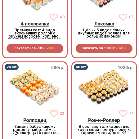
40
82
4 половинки
Лакомка
Премиум сет: 4 вида
Целых 5 видов самых
вкуснейших роллов с
вкусных видов роллов для
окунем лососем, копченой
больших лакомок!
курицей и снежным крабом
Заказать за
739
768
Заказать за
1369
1945
R
R
R
R
660гр.
1020гр.
22
41
Роллодец
Рок-н-Роллер
Замена бабушкиному
В составе только звезды:
рецепту найдена! Наш
хрустящий темпура-окунь,
«Роллодец» готовится
горячие мидии, нежный
быстро и съедается
кальмар и легендарная
мгновенно. Праздничное
Калифорния Хот. На