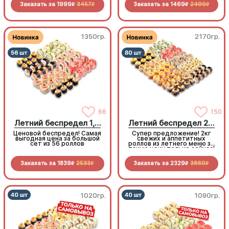
Заказать за
1999
3457
Заказать за
1469
2499
рыбу. Популярные начинки
кусочка филадельфии с
R
R
R
R
тоже здесь! 68 кусочков
тунцом, чтобы
чистой роскоши по
попробовать ещё один вкус
адекватной цене
1350гр.
2170гр.
66
150
Летний беспредел 1,5 кг
Летний беспредел 2 кг
Ценовой беспредел! Самая
Супер предложение! 2кг
выгодная цена за большой
свежих и аппетитных
сет из 56 роллов
роллов из летнего меню за
такую цену только сейчас!
Заказать за
1839
2533
Заказать за
2329
3860
R
R
R
R
1020гр.
1090гр.