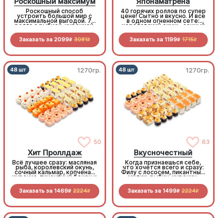
Роскошный максимум
Японаматрена
Роскошный способ
40 горячих роллов по супер
устроить большой мир с
цене! Сытно и вкусно. И все
максимальной выгодой. 72
в одном огненном сете:
ролла с рыбкой, курочкой,
королевский окунь, сочный
беконом овощами и
бекон, копченая курочка,
морепродуктами по
нежный краб, хрустящие
Заказать за
2099
3081
Заказать за
1199
1715
отличной цене
овощи. Максимум вкуса,
R
R
R
R
минимум трат
1270гр.
1270гр.
50
63
Хит Проллдаж
Вкусночестный
Всё лучшее сразу: масляная
Когда признаешься себе,
рыба, королевский окунь,
что хочется всего и сразу:
сочный кальмар, копченая
Филу с лососем, пикантные
курочка, пикантный бекон и
мидии, рыбку, курочку,
запеченный краб. Только
бекон и морепродукты.
хиты среди роллов
Честно, вкусно, по очень
Заказать за
1469
2224
Заказать за
1499
2224
выгодной цене
R
R
R
R