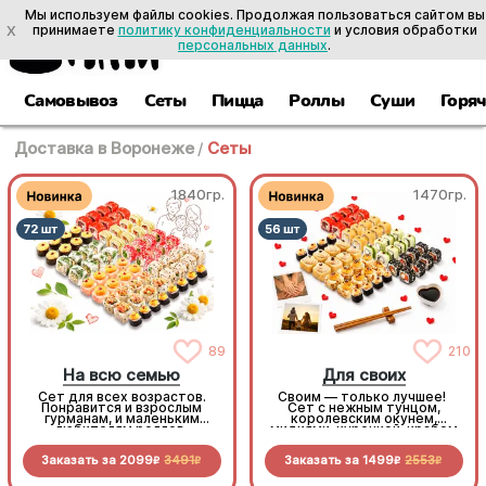
Мы используем файлы cookies. Продолжая пользоваться сайтом вы
X
принимаете
политику конфиденциальности
и условия обработки
персональных данных
.
Самовывоз
Сеты
Пицца
Роллы
Суши
Горя
Доставка в Воронеже
/
Сеты
1840гр.
1470гр.
89
210
На всю семью
Для своих
Сет для всех возрастов.
Своим — только лучшее!
Понравится и взрослым
Сет с нежным тунцом,
гурманам, и маленьким
королевским окунем,
любителям роллов.
мидиями, курочкой, крабом
Разнообразные начинки,
и экзотическими фруктами.
яркие вкусы и нежные
Сытно, разнообразно и
Заказать за
2099
3491
Заказать за
1499
2553
сочетания. Безусловный хит
невероятно вкусно.
R
R
R
R
для большого застолья
Бросайте дела, собирайте
своих и наслаждайтесь