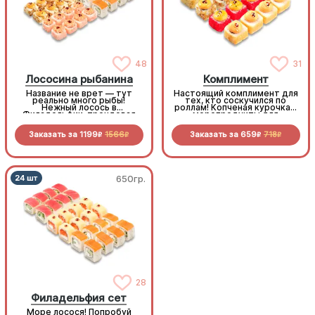
48
31
Лососина рыбанина
Комплимент
Название не врет — тут
Настоящий комплимент для
реально много рыбы!
тех, кто соскучился по
Нежный лосось в
роллам! Копченая курочка и
Филадельфии, трендовая
морепродукты для
"Рыбуба" с Королевским
невероятных вкусовых
окунем, горячие мидии и
ощущений.
Заказать за
1199
1566
Заказать за
659
718
сочный краб - когда улов
R
R
R
R
удался на славу!
650гр.
650гр.
Филадельфия сет
28
Филадельфия сет
Море лосося! Попробуй
Море лосося! Попробуй