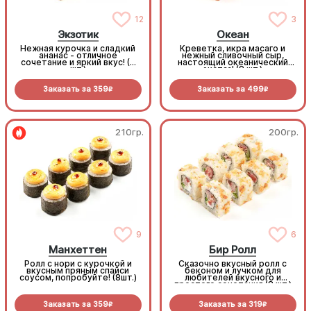
12
3
Экзотик
Океан
Нежная курочка и сладкий
Креветка, икра масаго и
ананас - отличное
нежный сливочный сыр,
сочетание и яркий вкус! (8
настоящий океанический
шт.)
экстаз! (8 шт.)
Заказать за
359
Заказать за
499
R
R
210гр.
200гр.
9
6
Манхеттен
Бир Ролл
Ролл с нори с курочкой и
Сказочно вкусный ролл с
вкусным пряным спайси
беконом и лучком для
соусом, попробуйте! (8шт.)
любителей вкусного и
простого сочетания (8 шт.)
Заказать за
359
Заказать за
319
R
R