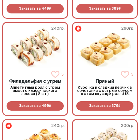
(только у нас!), свежий
томат и обилие крем-сыра.
Заказать за
449
Заказать за
369
Праздничная подача с
R
R
красной икрой делает этот
ролл фаворитом любого
вечера (8шт.)
240гр.
260гр.
5
5
Филадельфия с угрем
Пряный
Аппетитный ролл с угрем
Курочка и сладкий перчик в
вместо классического
сочетании с острым соусом
лосося ( 8 шт.)
в этом вкусном ролле (8
шт.)
Заказать за
499
Заказать за
379
R
R
240гр.
200гр.