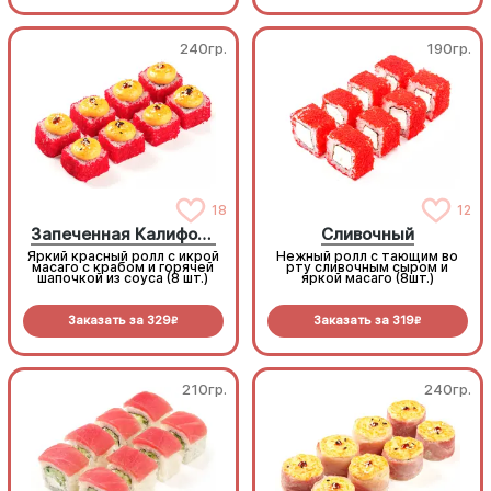
(8шт.)
каждом кусочке (8шт.)
240гр.
190гр.
18
12
Запеченная Калифорния
Сливочный
Яркий красный ролл с икрой
Нежный ролл с тающим во
масаго с крабом и горячей
рту сливочным сыром и
шапочкой из соуса (8 шт.)
яркой масаго (8шт.)
Заказать за
329
Заказать за
319
R
R
210гр.
240гр.