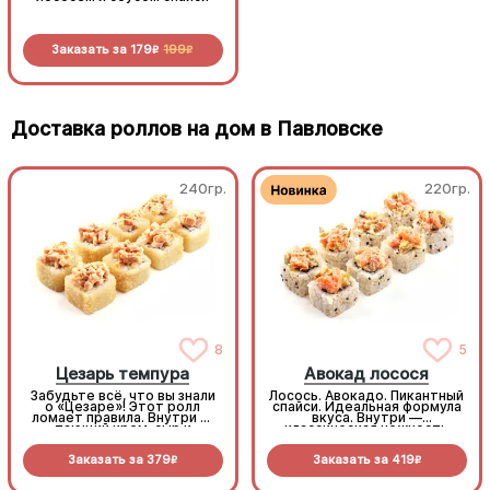
Заказать за
179
199
Заказать за
179
199
R
R
R
R
Доставка роллов на дом в Павловске
240гр.
220гр.
8
5
Цезарь темпура
Авокад лосося
Забудьте всё, что вы знали
Лосось. Авокадо. Пикантный
о «Цезаре»! Этот ролл
спайси. Идеальная формула
ломает правила. Внутри —
вкуса. Внутри —
тающий крем-сыр и
классическая нежность
тропический ананас, а
сыра и хруст огурца, а
сверху — мощная шапочка
сверху — богатый тартар
Заказать за
379
Заказать за
419
из копченой курочки с
из рыбы и авокадо (8 шт.)
R
R
дерзким тайским соусом
Том Ям. Наш самый