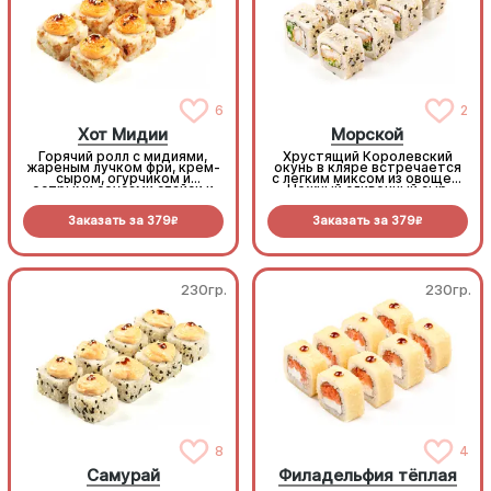
6
2
Хот Мидии
Морской
Горячий ролл с мидиями,
Хрустящий Королевский
жареным лучком фри, крем-
окунь в кляре встречается
сыром, огурчиком и
с легким миксом из овощей.
острыми соусами спайси и
Нежный сливочный сыр
унаги (8 шт.)
объединяет вкусы, а
обжаренный кунжут
Заказать за
379
Заказать за
379
добавляет приятный
R
R
ореховый аромат.
Идеально
сбалансированный и легкий
выбор
230гр.
230гр.
8
4
Самурай
Филадельфия тёплая