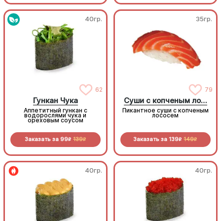
40гр.
35гр.
62
79
Гункан Чука
Суши с копченым лососем
Аппетитный гункан с
Пикантное суши с копченым
водорослями чука и
лососем
ореховым соусом
Заказать за
99
139
Заказать за
139
149
R
R
R
R
40гр.
40гр.