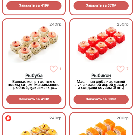
соус. Окутан благородной
Заказать за
419
Заказать за
379
черной икрой масаго. Ролл с
R
R
настоящим мужским
характером.
240гр.
250гр.
1
7
Рыбуба
Рыбикон
Врываемся в тренды с
Масляная рыба и зеленый
новым хитом! Максимально
лук с красной икрой масаго
рыбный, максимально
и хондаши соусом (8 шт.)
сочный. Хрустящий
Королевский окунь, тающий
сыр и запеченная шапочка
Заказать за
419
Заказать за
389
из Хондаши соуса. Рыбуба —
R
R
твой новый краш в меню!
(8шт.)
240гр.
200гр.