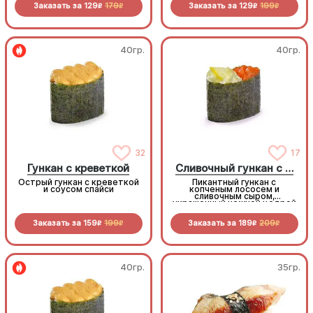
Заказать за
129
179
Заказать за
129
199
R
R
R
R
40гр.
40гр.
32
17
Гункан с креветкой
Сливочный гункан с копченым лососем
Острый гункан с креветкой
Пикантный гункан с
и соусом спайси
копченым лососем и
сливочным сыром,
украшенный нежной цедрой
лимона
Заказать за
159
199
Заказать за
189
209
R
R
R
R
40гр.
35гр.