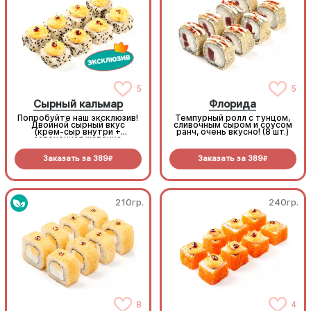
5
5
Сырный кальмар
Флорида
Попробуйте наш эксклюзив!
Темпурный ролл с тунцом,
Двойной сырный вкус
сливочным сыром и соусом
(крем-сыр внутри +
ранч, очень вкусно! (8 шт.)
запеченная шапочка
снаружи) идеально
обволакивает уникальную
Заказать за
389
Заказать за
389
начинку из кальмара в
R
R
панировке. Очень сочно,
сытно и только у нас! (8 шт.)
210гр.
240гр.
8
4