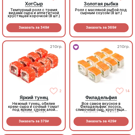
ХотСыр
Золотая рыбка
Темпурный ролл с тремя
Ролл с масляной рыбой под
видами сыра и аппетитной
сырным соусом (8 шт.)
хрустящей корочкой (8 шт.)
Заказать за
349
Заказать за
369
R
R
210гр.
210гр.
2
14
Яркий тунец
Филадельфия
Нежный тунец, обилие
Все самое вкусное в
крем-сыра и сочный томат
Филадельфии: лосось,
под ярким слоем алой
сливочный сыр, хрустящий
масаго (8 шт.)
огурчик... По самой
выгодной цене! (8 шт.)
Заказать за
379
Заказать за
429
R
R