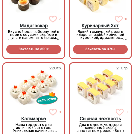
7
10
Мадагаскар
Куринарный Хот
Вкусный ролл, обернутый в
Яркий темпурный ролл в
нори с соусами сырным и
кляре с нежной копченой
унаги напомнит о ярком
курочкой, идеальное
Мадагаскарском солнце (8
сочетание в одном ролле (8
шт.)
шт.)
Заказать за
359
Заказать за
379
R
R
220гр.
210гр.
3
3
Кальмарье
Сырная нежность
Наша гордость для
Два в одном: чеддер и
истинных эстетов.
сливочный сыр в
Уникальная начинка из
аппетитном ролле! (8шт.)
кальмара в панировке