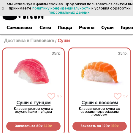
Мы используем файлы cookies. Продолжая пользоваться сайтом вы
X
принимаете
политику конфиденциальности
и условия обработки
персональных данных
.
Самовывоз
Сеты
Пицца
Роллы
Суши
Горя
Доставка в Павловске
/
Суши
35гр.
35гр.
35
57
Суши с тунцом
Суши с лососем
Классическое суши с
Классическое суши со
вкуснейшим тунцом
свежим норвежским
лососем
Заказать за
89
149
Заказать за
129
159
R
R
R
R