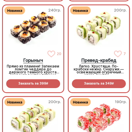
экзотический хрустящий
хит!
240гр.
200гр.
20
7
Горыныч
Превед-крабед
Прямо из пламени! Запекаем
Легко. Хрустяще. По-
ломтик чеддера до
крабски нежно. Снаружи —
дерзкого темного хруста,
освежающий огуречный
сохраняя внутри тягучую
слайс, внутри —
сырную нежность. В паре с
беспроигрышный микс из
черной масаго и сочным
снежного краба, крем-сыра
Заказать за
399
Заказать за
349
тунцом получается
и пекинской капусты.
R
R
безумно стильно и
Максимум сочности в
феноменально вкусно.
каждом кусочке (8шт.)
(8шт.)
200гр.
190гр.