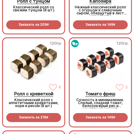
Ролл с тунцом
Капоэйра
Классический ролл со
Нежный классический ролл
свежим тунцом (8 шт.)
с огурцом и сливочным
сыром, обернутый в лист
нори (8 шт.)
Заказать за
209
Заказать за
149
R
R
120гр.
120гр.
6
5
Ролл с креветкой
Томато фреш
Классический ролл с
Сочность в минимализме.
аппетитными креветками,
Спелый, сладкий томат,
нори и рисом (8 шт.)
белоснежный рис и
хрустящий кунжут.
Легкость, которая
заряжает витаминами
Заказать за
219
Заказать за
149
R
R