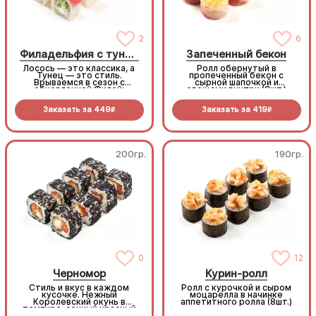
2
6
Филадельфия с тунцом
Запеченный бекон
Лосось — это классика, а
Ролл обернутый в
Тунец — это стиль.
пропеченный бекон с
Врываемся в сезон с
сырной шапочкой и
обновленной Филой:
овощами внутри (8шт.)
максимум нежности,
максимум вкуса (8шт.)
Заказать за
449
Заказать за
419
R
R
200гр.
190гр.
0
12
Черномор
Курин-ролл
Стиль и вкус в каждом
Ролл с курочкой и сыром
кусочке. Нежный
моцарелла в начинке
Королевский окунь в
аппетитного ролла (8шт.)
темпуре, сочный красный
перец и густой сырный