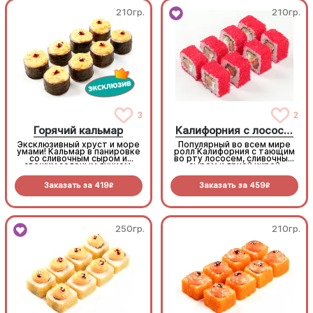
210гр.
210гр.
3
2
Горячий кальмар
Калифорния с лососем
Эксклюзивный хруст и море
Популярный во всем мире
умами! Кальмар в панировке
ролл Калифорния с тающим
со сливочным сыром и
во рту лососем, сливочным
свежим зеленым лучком.
сыром и яркой икрой
Запекается под шапочкой
масаго! (8 шт.)
из аутентичного соуса
Заказать за
419
Заказать за
459
хондаши. Глубокий вкус,
R
R
который вы не встретите
больше нигде. (8 шт.)
250гр.
210гр.