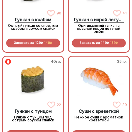
90
41
Гункан с крабом
Гункан с икрой летучей рыбы
Острый гункан со снежным
Оригинальный гункан с
крабом и соусом спайси
красной икрой летучей
рыбы
Заказать за
129
149
Заказать за
149
159
R
R
R
R
40гр.
35гр.
22
39
Гункан с тунцом
Суши с креветкой
Гункан с тунцом под
Нежное суши с ароматной
острым соусом спайси
креветкой