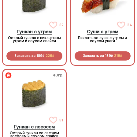
32
34
Гункан с угрем
Суши с угрем
Острый гункан с пикантным
Пикантное суши с угрем и
угрем и соусом спайси
соусом унаги
Заказать за
189
229
Заказать за
139
219
R
R
R
R
40гр.
40гр.
Гункан с лососем
31
Гункан с лососем
Острый гункан со свежим
Острый гункан со свежим
лососем и соусом спайси
лососем и соусом спайси