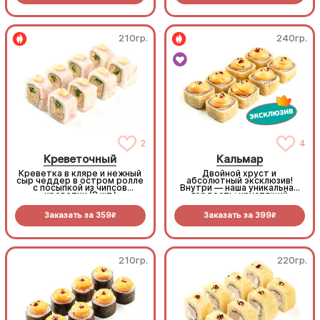
210гр.
240гр.
2
4
Креветочный
Кальмар
Креветка в кляре и нежный
Двойной хруст и
сыр чеддер в остром ролле
абсолютный эксклюзив!
с посыпкой из чипсов
Внутри — наша уникальная
креветки (8 шт.)
гордость: хрустящий
кальмар с сочным томатом
и зеленым луком. Снаружи
Заказать за
359
Заказать за
399
— горячая золотистая
R
R
темпура. Щедро поливаем
пикантным Спайси и
сладким Унаги - объедение
(8 шт.)
210гр.
220гр.