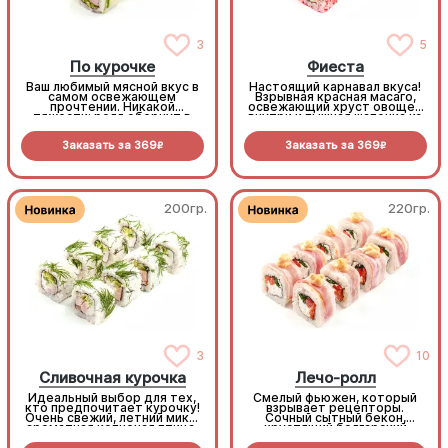
3
5
По курочке
Фиеста
Ваш любимый мясной вкус в
Настоящий карнавал вкуса!
самом освежающем
Взрывная красная масаго,
прочтении. Никакой
освежающий хруст овощей
тяжести: ролл обернут в
внутри и пышная шапочка из
тонкий ломтик огурца, а
нежного краба с пикантным
внутри вас ждет тающий
соусом Том Ям.
Заказать за
369
Заказать за
369
крем-сыр, сочная копченая
R
R
птица и легкий хруст
пекинки. (8шт.)
200гр.
220гр.
3
10
Сливочная курочка
Лечо-ролл
Идеальный выбор для тех,
Смелый фьюжен, который
кто предпочитает курочку!
взрывает рецепторы.
Очень свежий, летний микс:
Сочный сытный бекон,
ароматная копченая птица,
хрустящий болгарский
много сливочного сыра и
перец, наша фирменная
хрустящие овощи.
умами-морковь и пикантный