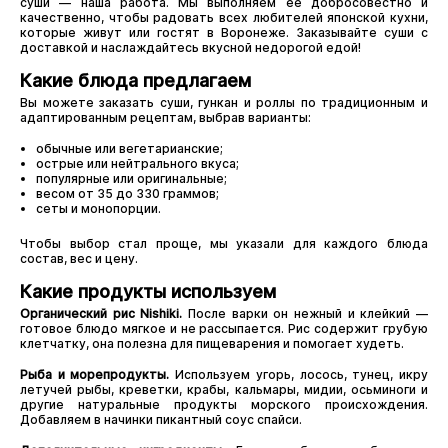
суши — наша работа. Мы выполняем ее добросовестно и
качественно, чтобы радовать всех любителей японской кухни,
которые живут или гостят в Воронеже. Заказывайте суши с
доставкой и наслаждайтесь вкусной недорогой едой!
Какие блюда предлагаем
Вы можете заказать суши, гункан и роллы по традиционным и
адаптированным рецептам, выбрав варианты:
обычные или вегетарианские;
острые или нейтрального вкуса;
популярные или оригинальные;
весом от 35 до 330 граммов;
сеты и монопорции.
Чтобы выбор стал проще, мы указали для каждого блюда
состав, вес и цену.
Какие продукты используем
Органический рис Nishiki.
После варки он нежный и клейкий —
готовое блюдо мягкое и не рассыпается. Рис содержит грубую
клетчатку, она полезна для пищеварения и помогает худеть.
Рыба и морепродукты.
Используем угорь, лосось, тунец, икру
летучей рыбы, креветки, крабы, кальмары, мидии, осьминоги и
другие натуральные продукты морского происхождения.
Добавляем в начинки пикантный соус спайси.