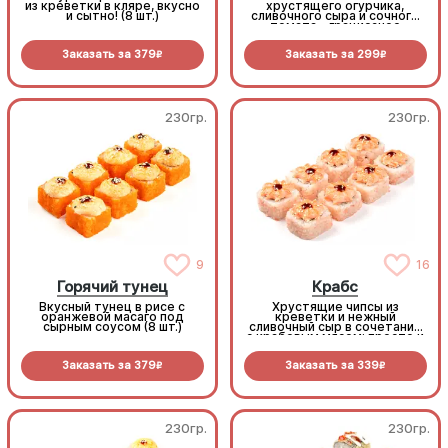
из креветки в кляре, вкусно
хрустящего огурчика,
и сытно! (8 шт.)
сливочного сыра и сочного
томата - грациозное
исполнение! (8 шт.)
Заказать за
379
Заказать за
299
R
R
230гр.
230гр.
9
16
Горячий тунец
Крабс
Вкусный тунец в рисе с
Хрустящие чипсы из
оранжевой масаго под
креветки и нежный
сырным соусом (8 шт.)
сливочный сыр в сочетании
с крабовым мясом: просто и
со вкусом (8 шт.)
Заказать за
379
Заказать за
339
R
R
230гр.
230гр.