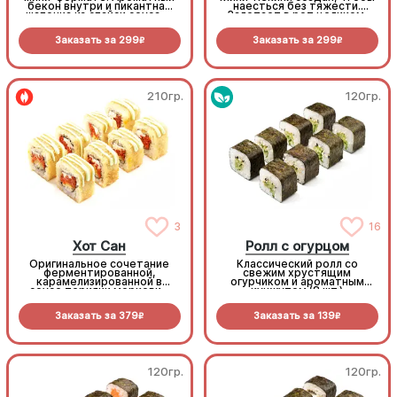
бекон внутри и пикантная
наесться без тяжести.
шапочка из спайси соуса —
Залетает в рот целиком,
беспроигрышное комбо для
как попкорн, но насыщает
любителей поострее и
как полноценное блюдо
Заказать за
299
Заказать за
299
посытнее (8шт.)
(8шт.)
R
R
210гр.
120гр.
3
16
Хот Сан
Ролл с огурцом
Оригинальное сочетание
Классический ролл со
ферментированной,
свежим хрустящим
карамелизированной в
огурчиком и ароматным
соусе терияки моркови -
кунжутом (8 шт.)
Хакко Нинджин и
сливочного сыра под
Заказать за
379
Заказать за
139
золотистой корочкой. Соус
R
R
васаби добавляет блюду
приятную остринку. Яркий,
как весеннее солнце (8шт.)
120гр.
120гр.