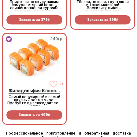
Придется по вкусу нашим
Тёплая, нежная, хрустящая
самураям: яркий перец,
и такая манящая!
сочная копченая курочка
Восхитительная
под сырным соусом,
филадельфия для
объеденье! (8 шт.)
любителей темпурных
роллов (8 шт.)
Заказать за
379
Заказать за
399
R
R
240гр.
240гр.
Филадельфия Классическая
21
Филадельфия Классическая
Самый популярный и самый
Самый популярный и самый
вкусный ролл в мире!
вкусный ролл в мире!
Пробуйте и наслаждайтесь!
Пробуйте и наслаждайтесь!
(8 шт.)
(8 шт.)
Заказать за
499
Заказать за
499
R
R
Профессиональное приготовление и оперативная доставка