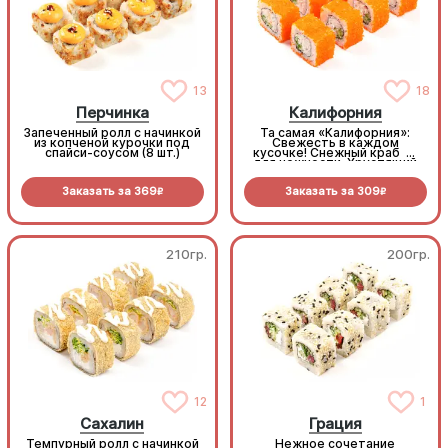
13
18
Перчинка
Калифорния
Запеченный ролл с начинкой
Та самая «Калифорния»:
из копченой курочки под
Свежесть в каждом
спайси-соусом (8 шт.)
кусочке! Снежный краб —
для нежности. Хрустящий
огурчик — для
сочности. Икра масаго —
Заказать за
369
Заказать за
309
для яркого вкуса (8 шт.)
R
R
210гр.
200гр.
12
1
Сахалин
Грация
Темпурный ролл с начинкой
Нежное сочетание