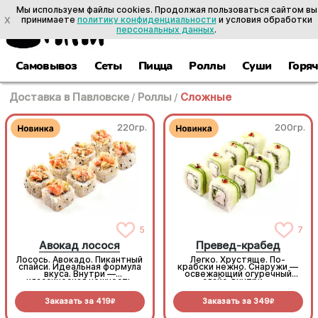
Мы используем файлы cookies. Продолжая пользоваться сайтом вы
X
принимаете
политику конфиденциальности
и условия обработки
персональных данных
.
Самовывоз
Сеты
Пицца
Роллы
Суши
Горя
Доставка в Павловске
/
Роллы
/
Сложные
220гр.
200гр.
5
7
Авокад лосося
Превед-крабед
Лосось. Авокадо. Пикантный
Легко. Хрустяще. По-
спайси. Идеальная формула
крабски нежно. Снаружи —
вкуса. Внутри —
освежающий огуречный
классическая нежность
слайс, внутри —
сыра и хруст огурца, а
беспроигрышный микс из
сверху — богатый тартар
снежного краба, крем-сыра
Заказать за
419
Заказать за
349
из рыбы и авокадо (8 шт.)
и пекинской капусты.
R
R
Максимум сочности в
каждом кусочке (8шт.)