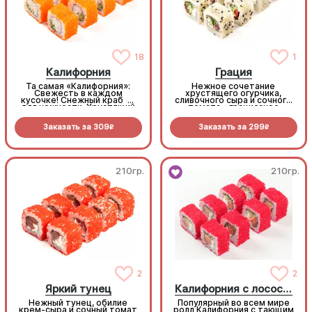
18
1
Калифорния
Грация
Та самая «Калифорния»:
Нежное сочетание
Свежесть в каждом
хрустящего огурчика,
кусочке! Снежный краб —
сливочного сыра и сочного
для нежности. Хрустящий
томата - грациозное
огурчик — для
исполнение! (8 шт.)
сочности. Икра масаго —
Заказать за
309
Заказать за
299
для яркого вкуса (8 шт.)
R
R
210гр.
210гр.
2
2
Яркий тунец
Калифорния с лососем
Нежный тунец, обилие
Популярный во всем мире
крем-сыра и сочный томат
ролл Калифорния с тающим