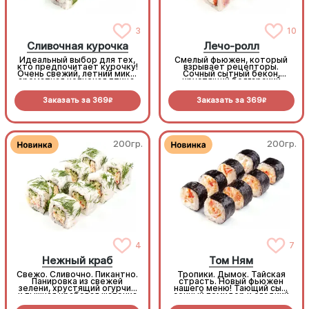
3
10
Сливочная курочка
Лечо-ролл
Идеальный выбор для тех,
Смелый фьюжен, который
кто предпочитает курочку!
взрывает рецепторы.
Очень свежий, летний микс:
Сочный сытный бекон,
ароматная копченая птица,
хрустящий болгарский
много сливочного сыра и
перец, наша фирменная
хрустящие овощи.
умами-морковь и пикантный
Заказать за
369
Заказать за
369
Знакомый и любимый вкус в
тайский соус на сливочной
R
R
новом зеленом формате!
базе. Попробовав раз, вы
(8шт.)
закажете его снова. (8шт.)
200гр.
200гр.
4
7
Нежный краб
Том Ням
Свежо. Сливочно. Пикантно.
Тропики. Дымок. Тайская
Панировка из свежей
страсть. Новый фьюжен
зелени, хрустящий огурчик
нашего меню! Тающий сыр,
и пышная крабовая шапочка
сочный помидор и сладкий
с соусом Том Ям.
ананас внутри. Пышная
Идеальный баланс
шапка из копченой птицы с