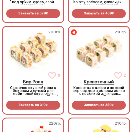
под ярким слоем алой
во рту лососем, сливочным
масаго (8 шт.)
сыром и яркой икрой
масаго! (8 шт.)
Заказать за
379
Заказать за
459
R
R
200гр.
210гр.
6
2
Бир Ролл
Креветочный
Сказочно вкусный ролл с
Креветка в кляре и нежный
беконом и лучком для
сыр чеддер в остром ролле
любителей вкусного и
с посыпкой из чипсов
простого сочетания (8 шт.)
креветки (8 шт.)
Заказать за
319
Заказать за
359
R
R
220гр.
210гр.