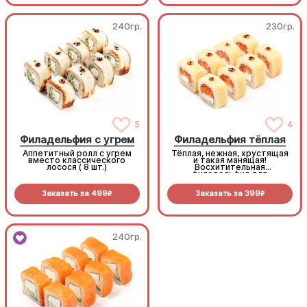
240гр.
230гр.
5
4
Филадельфия с угрем
Филадельфия тёплая
Аппетитный ролл с угрем
Тёплая, нежная, хрустящая
вместо классического
и такая манящая!
лосося ( 8 шт.)
Восхитительная
филадельфия для
любителей темпурных
роллов (8 шт.)
Заказать за
499
Заказать за
399
R
R
240гр.
240гр.
Филадельфия Классическая