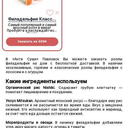
21
Филадельфия Классическая
Самый популярный и самый
Самый популярный и самый
вкусный ролл в мире!
вкусный ролл в мире!
Пробуйте и наслаждайтесь!
Пробуйте и наслаждайтесь!
(8 шт.)
(8 шт.)
Заказать за
499
Заказать за
499
R
R
В «Анти Суши» Павловск Вы можете заказать роллы
филадельфия на дом с бесплатной доставкой. В наличии
эксклюзивные, горячие и классические роллы филадельфия с
лососем и с огурцом.
Какие ингредиенты используем
Органический рис Nishiki.
Содержит грубую клетчатку —
помогает пищеварению и похудению.
Уксус Mitsukan.
Ароматный японский уксус — благодаря ему рис
склеивается и не рассыпается во время еды. Вкус у мицукана
нежный. Его используют как природный антисептик и маринад,
за счет чего еда дольше остается свежей.
Морепродукты и овощи.
В начинку филадельфии добавляем
угря, икру масаго, капусту, огурец и томаты.