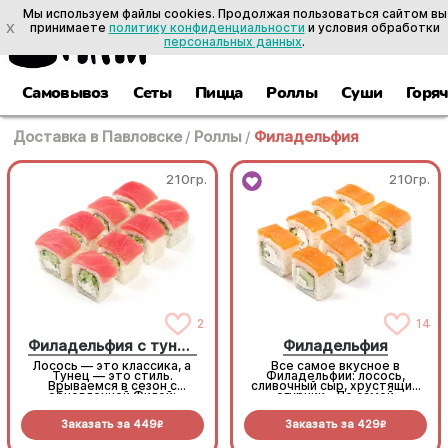
Мы используем файлы cookies. Продолжая пользоваться сайтом вы
X
принимаете
политику конфиденциальности
и условия обработки
персональных данных
.
Самовывоз
Сеты
Пицца
Роллы
Суши
Горя
Доставка в Павловске
/
Роллы
/
Филадельфия
210гр.
210гр.
2
14
Филадельфия с тунцом
Филадельфия
Лосось — это классика, а
Все самое вкусное в
Тунец — это стиль.
Филадельфии: лосось,
Врываемся в сезон с
сливочный сыр, хрустящий
обновленной Филой:
огурчик... По самой
максимум нежности,
выгодной цене! (8 шт.)
максимум вкуса (8шт.)
Заказать за
449
Заказать за
429
R
R