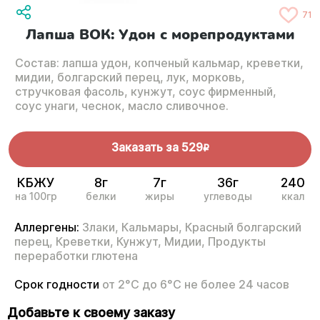
71
Лапша ВОК: Удон с морепродуктами
Состав: лапша удон, копченый кальмар, креветки,
мидии, болгарский перец, лук, морковь,
стручковая фасоль, кунжут, соус фирменный,
соус унаги, чеснок, масло сливочное.
Заказать за
529
R
КБЖУ
8г
7г
36г
240
на 100гр
белки
жиры
углеводы
ккал
Аллергены:
Злаки,
Кальмары,
Красный болгарский
перец,
Креветки,
Кунжут,
Мидии,
Продукты
переработки глютена
Срок годности
от 2°С до 6°С не более 24 часов
Добавьте к своему заказу