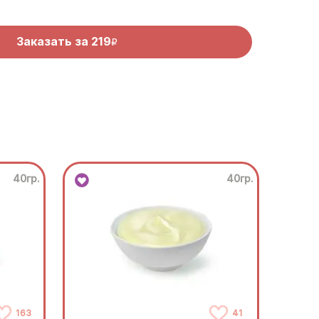
Заказать за
219
R
40гр.
40гр.
163
41