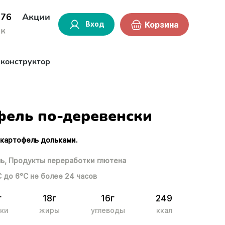
-76
Акции
Вход
Корзина
ок
-конструктор
фель по-деревенски
 картофель дольками.
ь,
Продукты переработки глютена
С до 6°С не более 24 часов
г
18г
16г
249
ки
жиры
углеводы
ккал