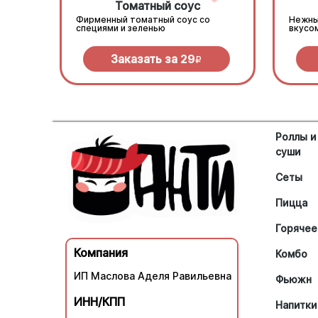
Томатный соус
Фирменный томатный соус со
Нежны
специями и зеленью
вкусо
Заказать за
29
R
Роллы и
суши
Сеты
Пицца
Горячее
Компания
Комбо
ИП Маслова Аделя Равильевна
Фьюжн
ИНН/КПП
Напитки