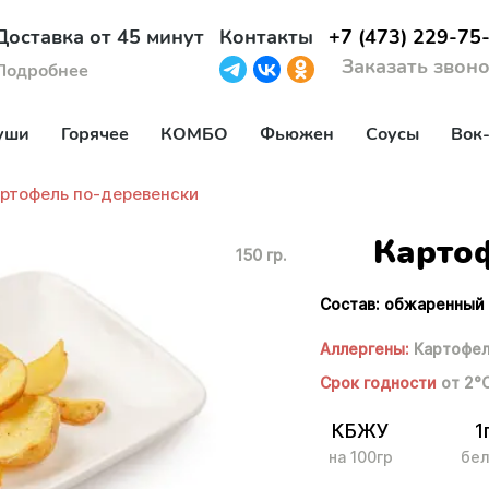
Доставка от 45 минут
Контакты
+7 (473) 229-75
Заказать звон
Подробнее
уши
Горячее
КОМБО
Фьюжен
Соусы
Вок
ртофель по-деревенски
Карто
150 гр.
Состав: обжаренный
Аллергены:
Картофел
Срок годности
от 2°
КБЖУ
1
на 100гр
бел