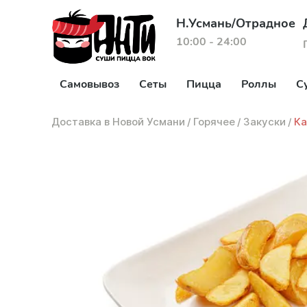
Н.Усмань/Отрадное
10:00 - 24:00
Самовывоз
Сеты
Пицца
Роллы
С
Доставка в Новой Усмани
/
Горячее
/
Закуски
/
Ка