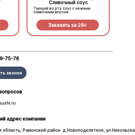
Сливочный соус
Тающий во рту соус с нежным
сливочным вкусом
Заказать за
29
R
29-75-76
ть звонок
вопросов
ushi.ru
ий адрес компании
 область, Рамонский район. д.Новоподклетное, ул.Никольская