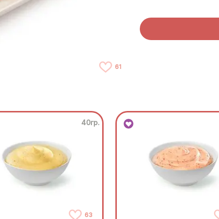
61
40гр.
63