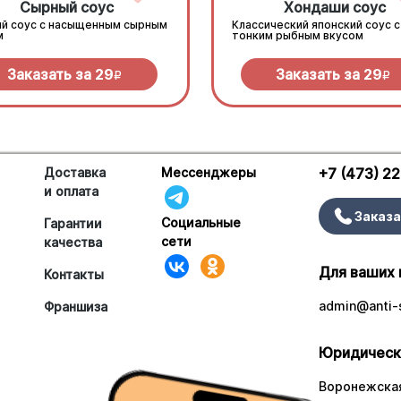
Сырный соус
Хондаши соус
й соус с насыщенным сырным
Классический японский соус с
м
тонким рыбным вкусом
Заказать за
29
Заказать за
29
R
R
Доставка
Мессенджеры
+7 (473) 2
и оплата
Заказа
Социальные
Гарантии
сети
качества
Для ваших 
Контакты
admin@anti-s
Франшиза
Юридическ
Воронежская