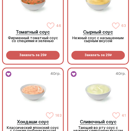
46
63
Томатный соус
Сырный соус
Фирменный томатный соус
Нежный соус с насыщенным
со специями и зеленью
сырным вкусом
Заказать за
29
Заказать за
29
R
R
40гр.
40гр.
163
41
Хондаши соус
Сливочный соус
Классический японский соус
Тающий во рту соус с
с тонким рыбным вкусом
нежным сливочным вкусом