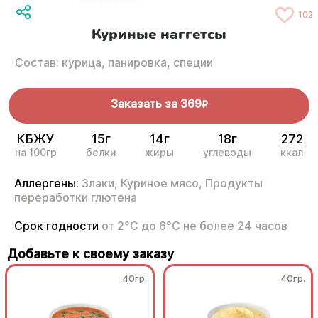
102
Куриные наггетсы
Состав: курица, панировка, специи
Заказать за
369
R
КБЖУ
15г
14г
18г
272
на 100гр
белки
жиры
углеводы
ккал
Аллергены:
Злаки,
Куриное мясо,
Продукты
переработки глютена
Срок годности
от 2°С до 6°С не более 24 часов
Добавьте к своему заказу
40гр.
40гр.