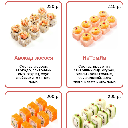
220гр.
240гр.
Авокад лосося
НеТомЯм
Состав: лосось,
Состав: креветка,
авокадо, сливочный
сливочный сыр, огурец,
сыр, огурец, соус
чипсы креветочные,
спайси, кунжут, рис,
соус сырный, соус
нори.
унаги, кунжут, рис, нори.
200гр.
200гр.