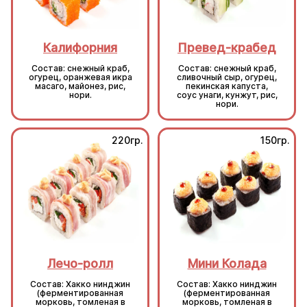
Калифорния
Превед-крабед
Состав: снежный краб,
Состав: снежный краб,
огурец, оранжевая икра
сливочный сыр, огурец,
масаго, майонез, рис,
пекинская капуста,
нори.
соус унаги, кунжут, рис,
нори.
220гр.
150гр.
Лечо-ролл
Мини Колада
Состав: Хакко нинджин
Состав: Хакко нинджин
(ферментированная
(ферментированная
морковь, томленая в
морковь, томленая в