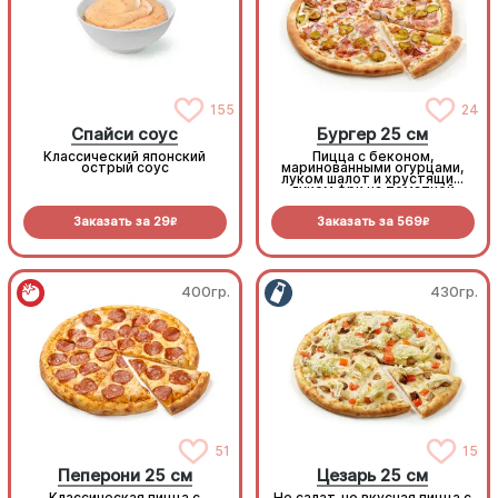
155
24
Спайси соус
Бургер 25 см
Классический японский
Пицца с беконом,
острый соус
маринованными огурцами,
луком шалот и хрустящим
луком фри на томатной
основе с моцареллой.
Заказать за
29
Заказать за
569
R
R
400гр.
430гр.
51
15
Пеперони 25 см
Цезарь 25 см
Классическая пицца с
Не салат, но вкусная пицца с