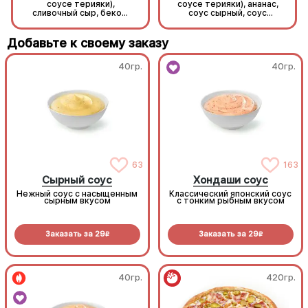
соусе терияки),
соусе терияки), ананас,
сливочный сыр, бекон,
соус сырный, соус
болгарский перец,
унаги, кунжут, рис, нори.
зеленый лук, соус Том
Ям, рис, нори.
Добавьте к своему заказу
40гр.
40гр.
63
163
Сырный соус
Хондаши соус
Нежный соус с насыщенным
Классический японский соус
сырным вкусом
с тонким рыбным вкусом
Заказать за
29
Заказать за
29
R
R
40гр.
420гр.