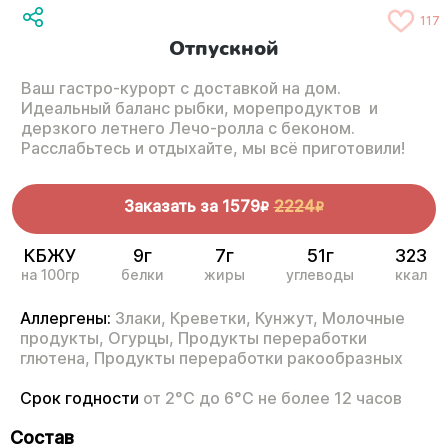
117
Отпускной
Ваш гастро-курорт с доставкой на дом.
Идеальный баланс рыбки, морепродуктов и
дерзкого летнего Лечо-ролла с беконом.
Расслабьтесь и отдыхайте, мы всё приготовили!
Заказать за
1579
2224
R
R
КБЖУ
9г
7г
51г
323
на 100гр
белки
жиры
углеводы
ккал
Аллергены:
Злаки,
Креветки,
Кунжут,
Молочные
продукты,
Огурцы,
Продукты переработки
глютена,
Продукты переработки ракообразных
Срок годности
от 2°С до 6°С не более 12 часов
Состав