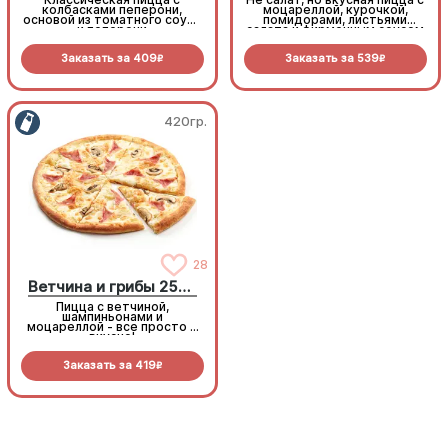
колбасками пеперони,
моцареллой, курочкой,
основой из томатного соуса
помидорами, листьями
и пеперони
салата и фирменным соусом
Заказать за
409
Заказать за
539
R
R
420гр.
420гр.
28
28
Ветчина и грибы 25см
Ветчина и грибы 25см
Пицца с ветчиной,
Пицца с ветчиной,
шампиньонами и
шампиньонами и
моцареллой - все просто и
моцареллой - все просто и
вкусно!
вкусно!
Заказать за
419
Заказать за
419
R
R