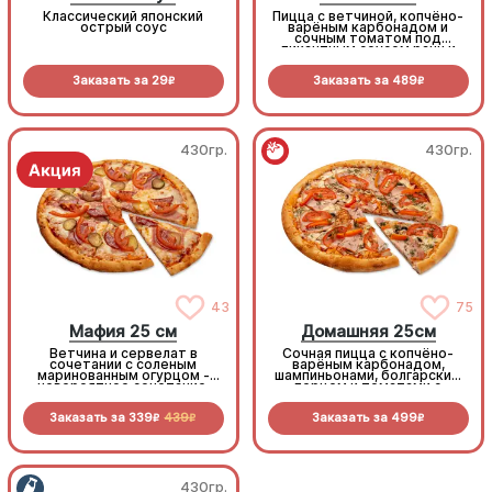
Классический японский
Пицца с ветчиной, копчёно-
острый соус
варёным карбонадом и
сочным томатом под
пикантным соусом ранч и
моцареллой
Заказать за
29
Заказать за
489
R
R
430гр.
430гр.
43
75
Мафия 25 см
Домашняя 25см
Ветчина и сервелат в
Сочная пицца с копчёно-
сочетании с соленым
варёным карбонадом,
маринованным огурцом -
шампиньонами, болгарским
невероятное сочетание,
перцем и томатами с
которое нужно
зеленью под моцареллой
попробовать!
Заказать за
339
439
Заказать за
499
R
R
R
430гр.
430гр.