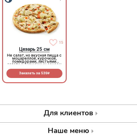
15
15
Цезарь 25 см
Цезарь 25 см
Не салат, но вкусная пицца с
Не салат, но вкусная пицца с
моцареллой, курочкой,
моцареллой, курочкой,
помидорами, листьями
помидорами, листьями
салата и фирменным соусом
салата и фирменным соусом
Заказать за
539
Заказать за
539
R
R
Для клиентов
Наше меню