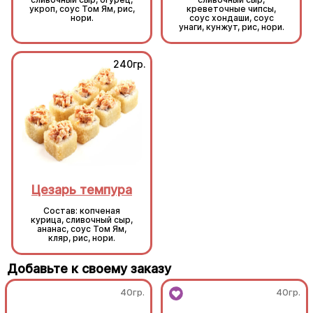
укроп, соус Том Ям, рис,
креветочные чипсы,
нори.
соус хондаши, соус
унаги, кунжут, рис, нори.
240гр.
240гр.
Цезарь темпура
Цезарь темпура
Состав: копченая
Состав: копченая
курица, сливочный сыр,
курица, сливочный сыр,
ананас, соус Том Ям,
ананас, соус Том Ям,
кляр, рис, нори.
кляр, рис, нори.
Добавьте к своему заказу
40гр.
40гр.