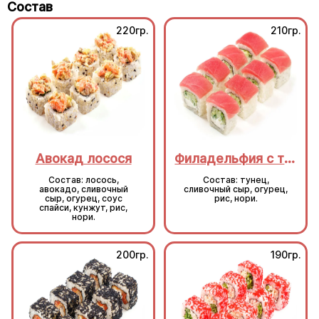
Состав
220гр.
210гр.
Авокад лосося
Филадельфия с тунцом
Состав: лосось,
Состав: тунец,
авокадо, сливочный
сливочный сыр, огурец,
сыр, огурец, соус
рис, нори.
спайси, кунжут, рис,
нори.
200гр.
190гр.