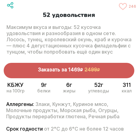
246
52 удовольствия
Максимум вкуса и выгоды: 52 кусочка
удовольствия и разнообразия в одном сете.
Лосось, тунец, королевский окунь, краб и курочка
— плюс 4 дегустационных кусочка филадельфии с
тунцом, чтобы попробовать ещё один вкус
Заказать за
1469
2499
R
R
КБЖУ
9г
6г
52г
311
на 100гр
белки
жиры
углеводы
ккал
Аллергены:
Злаки,
Кунжут,
Куриное мясо,
Молочные продукты,
Морская рыба,
Огурцы,
Продукты переработки глютена,
Речная рыба
Срок годности
от 2°С до 6°С не более 12 часов