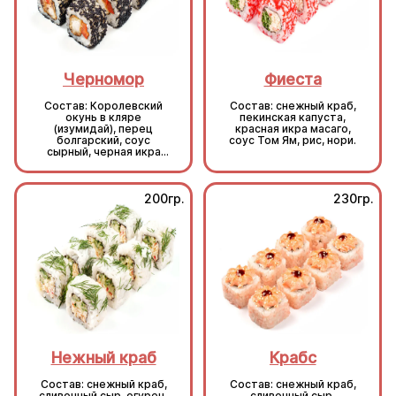
Черномор
Фиеста
Состав: Королевский
Состав: снежный краб,
окунь в кляре
пекинская капуста,
(изумидай), перец
красная икра масаго,
болгарский, соус
соус Том Ям, рис, нори.
сырный, черная икра
масаго, рис, нори.
200гр.
230гр.
Нежный краб
Крабс
Состав: снежный краб,
Состав: снежный краб,
сливочный сыр, огурец,
сливочный сыр,