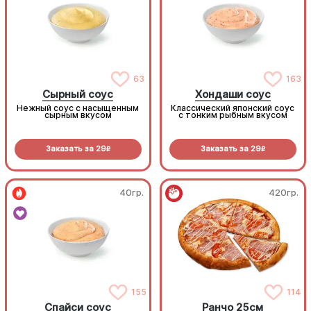
63
163
Сырный соус
Хондаши соус
Нежный соус с насыщенным
Классический японский соус
сырным вкусом
с тонким рыбным вкусом
Заказать за
29
Заказать за
29
R
R
40гр.
420гр.
155
114
Спайси соус
Ранчо 25см