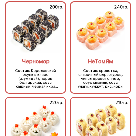
200гр.
240гр.
Черномор
НеТомЯм
Состав: Королевский
Состав: креветка,
окунь в кляре
сливочный сыр, огурец,
(изумидай), перец
чипсы креветочные,
болгарский, соус
соус сырный, соус
сырный, черная икра
унаги, кунжут, рис, нори.
масаго, рис, нори.
220гр.
210гр.