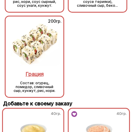
рис, нори, соус сырный,
соусе терияки),
соус унаги, кунжут.
сливочный сыр, бекон,
болгарский перец,
зеленый лук, соус Том
Ям, рис, нори.
200гр.
200гр.
Грация
Грация
Состав: огурец,
Состав: огурец,
помидор, сливочный
помидор, сливочный
сыр, кунжут, рис, нори.
сыр, кунжут, рис, нори.
Добавьте к своему заказу
40гр.
40гр.