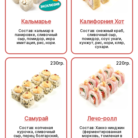
Кальмарье
Калифорния Хот
Состав: кальмар в
Состав: снежный краб,
панировке, сливочный
сливочный сыр,
сыр, помидор, икра
помидор, соус унаги,
имитация, рис, нори.
кунжут, рис, нори, кляр,
сухари.
230гр.
220гр.
Самурай
Лечо-ролл
Состав: копченая
Состав: Хакко нинджин
курочка, сливочный
(ферментированная
сыр, перец болгарский,
морковь, томленая в