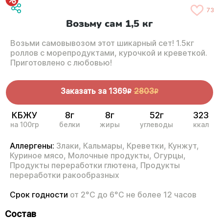
73
Возьму сам 1,5 кг
Возьми самовывозом этот шикарный сет! 1.5кг
роллов с морепродуктами, курочкой и креветкой.
Приготовлено с любовью!
Заказать за
1369
2803
R
R
КБЖУ
8г
8г
52г
323
на 100гр
белки
жиры
углеводы
ккал
Аллергены:
Злаки,
Кальмары,
Креветки,
Кунжут,
Куриное мясо,
Молочные продукты,
Огурцы,
Продукты переработки глютена,
Продукты
переработки ракообразных
Срок годности
от 2°С до 6°С не более 12 часов
Состав