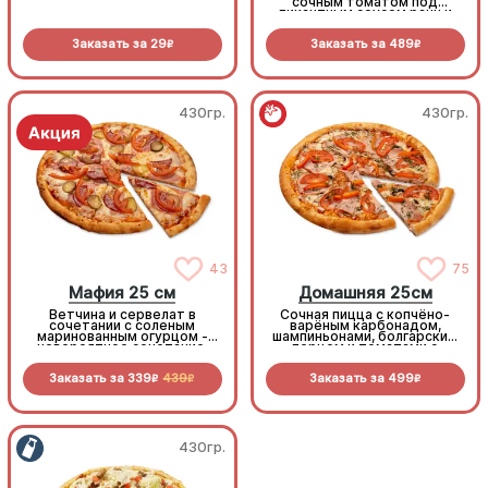
сочным томатом под
пикантным соусом ранч и
моцареллой
Заказать за
29
Заказать за
489
R
R
430гр.
430гр.
43
75
Мафия 25 см
Домашняя 25см
Ветчина и сервелат в
Сочная пицца с копчёно-
сочетании с соленым
варёным карбонадом,
маринованным огурцом -
шампиньонами, болгарским
невероятное сочетание,
перцем и томатами с
которое нужно
зеленью под моцареллой
попробовать!
Заказать за
339
439
Заказать за
499
R
R
R
430гр.
430гр.