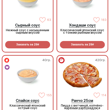
63
163
Сырный соус
Хондаши соус
Нежный соус с насыщенным
Классический японский соус
сырным вкусом
с тонким рыбным вкусом
Заказать за
29
Заказать за
29
R
R
40гр.
420гр.
155
114
Спайси соус
Ранчо 25см
Классический японский
Пицца с ветчиной, копчёно-
острый соус
варёным карбонадом и