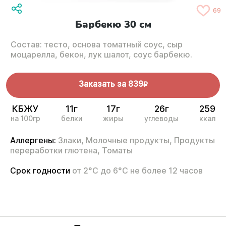
69
Барбекю 30 см
Состав: тесто, основа томатный соус, сыр
моцарелла, бекон, лук шалот, соус барбекю.
Заказать за
839
R
КБЖУ
11г
17г
26г
259
на 100гр
белки
жиры
углеводы
ккал
Аллергены:
Злаки,
Молочные продукты,
Продукты
переработки глютена,
Томаты
Срок годности
от 2°С до 6°С не более 12 часов