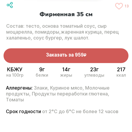
13
Фирменная 35 см
Состав: тесто, основа томатный соус, сыр
моцарелла, помидоры,жаренная курица, перец
халапеньо, соус бургер, лук шалот.
Заказать за
959
R
КБЖУ
9г
14г
23г
217
на 100гр
белки
жиры
углеводы
ккал
Аллергены:
Злаки,
Куриное мясо,
Молочные
продукты,
Продукты переработки глютена,
Томаты
Срок годности
от 2°С до 6°С не более 12 часов