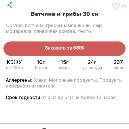
75
Ветчина и грибы 30 см
Состав: ветчина, грибы шампиньоны, сыр
моцарелла, сливочная основа, тесто.
Заказать за
589
R
КБЖУ
10г
15г
24г
237
на 100гр
белки
жиры
углеводы
ккал
Аллергены:
Злаки,
Молочные продукты,
Продукты
переработки глютена
Срок годности
от 2°С до 6°С не более 12 часов