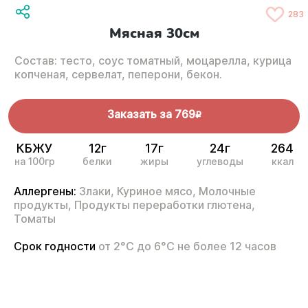
283
Мясная 30см
Состав: тесто, соус томатный, моцарелла, курица
копченая, сервелат, пеперони, бекон.
Заказать за
769
R
КБЖУ
12г
17г
24г
264
на 100гр
белки
жиры
углеводы
ккал
Аллергены:
Злаки,
Куриное мясо,
Молочные
продукты,
Продукты переработки глютена,
Томаты
Срок годности
от 2°С до 6°С не более 12 часов