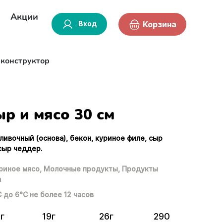
Акции
Вход
Корзина
-конструктор
р и мясо 30 см
сливочный (основа), бекон, куриное филе, сыр
 сыр чеддер.
риное мясо,
Молочные продукты,
Продукты
а
С до 6°С не более 12 часов
г
19г
26г
290