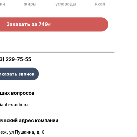
ки
жиры
углеводы
ккал
Заказать за
749
R
3) 229-75-55
аказать звонок
аших вопросов
anti-sushi.ru
ческий адрес компании
еж, ул Пушкина, д. 8