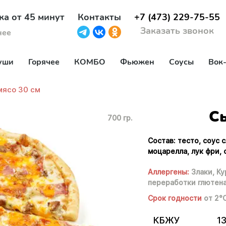
ка от 45 минут
Контакты
+7 (473) 229-75-55
Заказать звонок
нее
уши
Горячее
КОМБО
Фьюжен
Соусы
Вок
мясо 30 см
Сы
700 гр.
Состав: тесто, соус 
моцарелла, лук фри,
Аллергены:
Злаки,
Ку
переработки глютен
Срок годности
от 2°
КБЖУ
13