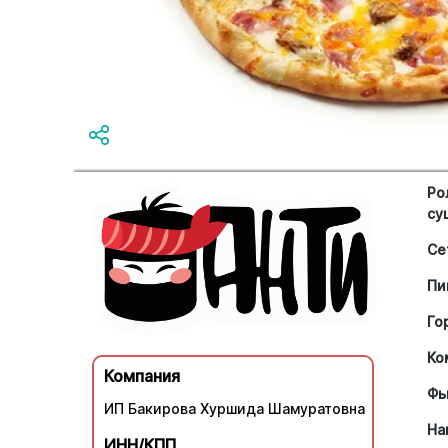
Ро
су
Се
Пи
Го
Ко
Компания
Фь
ИП Бакирова Хуршида Шамуратовна
На
ИНН/КПП