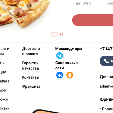
на 100гр
бел
48
ллы и
Доставка
Мессенджеры
+7 (47
ши
и оплата
З
Социальные
ты
Гарантии
сети
качества
цца
Для в
Контакты
рячее
admin@
Франшиза
мбо
Юриди
южн
питки
г Ворон