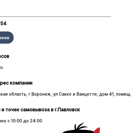
-54
онок
осов
ru
рес компании
ая область, г Воронеж, ул Сакко и Ванцетти, дом 41, помещ. 
 и точек самовывоза в г.Павловск
но с 10:00 до 24:00