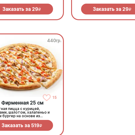
Заказать за
29
Заказать за
29
R
R
440гр.
15
Фирменная 25 см
ная пицца с курицей,
ами, шалотом, халапеньо и
 бургер на основе из
ного соуса и моцареллы.
Заказать за
519
R