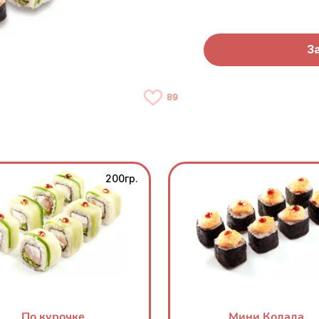
З
89
200гр.
По курочке
Мини Колада