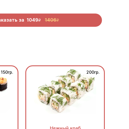
аказать за
1049
1406
R
R
150гр.
200гр.
Нежный краб