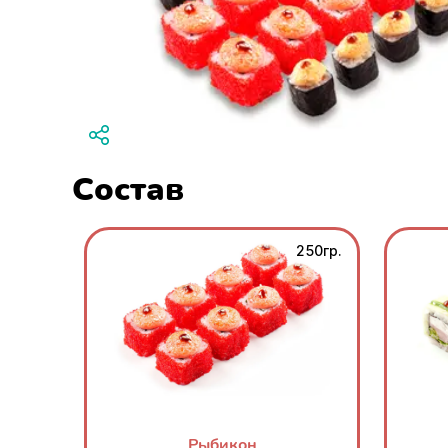
Состав
250гр.
Рыбикон