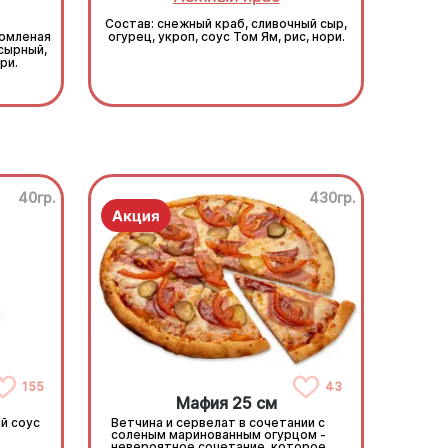
Состав: снежный краб, сливочный сыр,
томленая
огурец, укроп, соус Том Ям, рис, нори.
 сырный,
ри.
40гр.
430гр.
155
43
Мафия 25 см
й соус
Ветчина и сервелат в сочетании с
соленым маринованным огурцом -
невероятное сочетание, которое