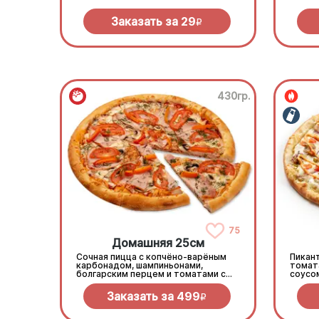
Заказать за
29
R
430гр.
75
Домашняя 25см
Сочная пицца с копчёно-варёным
Пикант
карбонадом, шампиньонами,
томат
болгарским перцем и томатами с
соусом
зеленью под моцареллой
сливоч
Заказать за
499
R