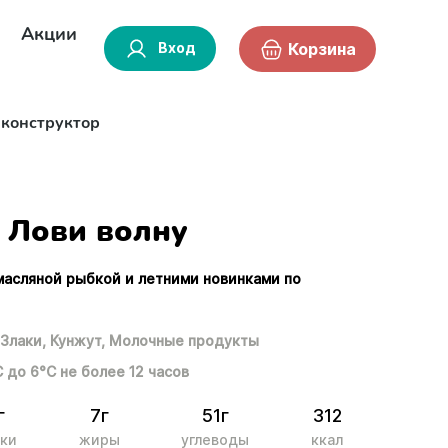
Акции
Вход
Корзина
-конструктор
Лови волну
масляной рыбкой и летними новинками по
.
Злаки,
Кунжут,
Молочные продукты
С до 6°С не более 12 часов
г
7г
51г
312
ки
жиры
углеводы
ккал