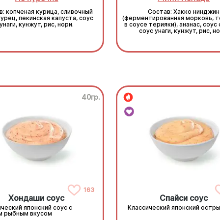
: копченая курица, сливочный
Состав: Хакко нинджин
гурец, пекинская капуста, соус
(ферментированная морковь, 
унаги, кунжут, рис, нори.
в соусе терияки), ананас, соус
соус унаги, кунжут, рис, но
40гр.
163
Хондаши соус
Спайси соус
ческий японский соус с
Классический японский остры
м рыбным вкусом