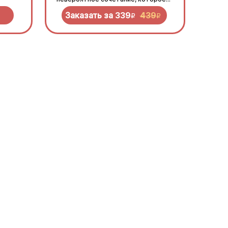
нужно попробовать!
Заказать за
339
439
R
R