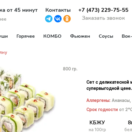
ка от 45 минут
Контакты
+7 (473) 229-75-55
Заказать звонок
нее
уши
Горячее
КОМБО
Фьюжен
Соусы
Вок
лну
800 гр.
Сет с деликатесной 
супервыгодной цене
Аллергены:
Ананасы,
Срок годности
от 2°
КБЖУ
8
на 100гр
бел