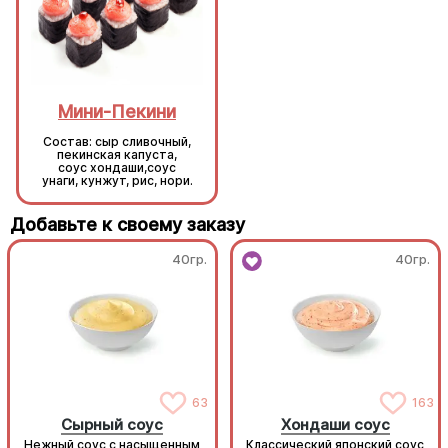
Мини-Пекини
Мини-Пекини
Состав: сыр сливочный,
Состав: сыр сливочный,
пекинская капуста,
пекинская капуста,
соус хондаши,соус
соус хондаши,соус
унаги, кунжут, рис, нори.
унаги, кунжут, рис, нори.
Добавьте к своему заказу
40гр.
40гр.
63
163
Сырный соус
Хондаши соус
Нежный соус с насыщенным
Классический японский соус