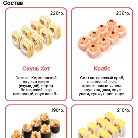
Состав
220гр.
230гр.
Окунь Хот
Крабс
Состав: Королевский
Состав: снежный краб,
окунь в кляре
сливочный сыр,
(изумидай), перец
креветочные чипсы,
болгарский, сыр
соус хондаши, соус
сливочный, соус васаби,
унаги, кунжут, рис, нори.
кляр, сухари, рис, нори.
190гр.
210гр.