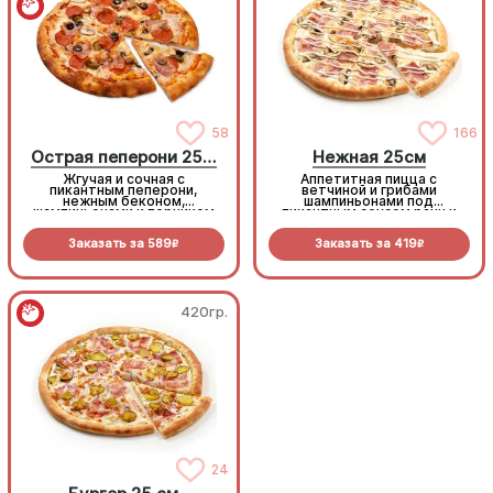
58
166
Острая пеперони 25cм
Нежная 25см
Жгучая и сочная с
Аппетитная пицца с
пикантным пеперони,
ветчиной и грибами
нежным беконом,
шампиньонами под
шампиньонами и перчиком
пикантным соусом ранч и
халапеньо под моцареллой
моцареллой
Заказать за
589
Заказать за
419
R
R
420гр.
420гр.
24
24