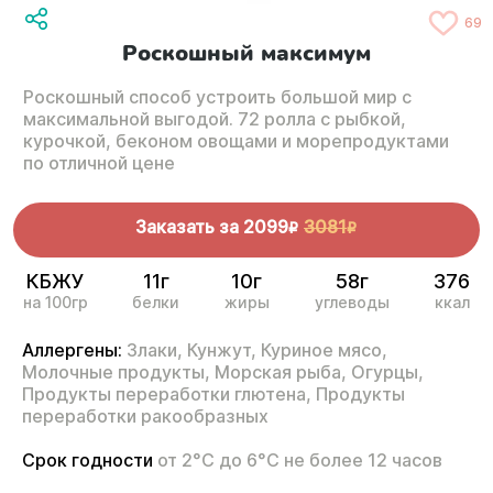
69
Роскошный максимум
Роскошный способ устроить большой мир с
максимальной выгодой. 72 ролла с рыбкой,
курочкой, беконом овощами и морепродуктами
по отличной цене
Заказать за
2099
3081
R
R
КБЖУ
11г
10г
58г
376
на 100гр
белки
жиры
углеводы
ккал
Аллергены:
Злаки,
Кунжут,
Куриное мясо,
Молочные продукты,
Морская рыба,
Огурцы,
Продукты переработки глютена,
Продукты
переработки ракообразных
Срок годности
от 2°С до 6°С не более 12 часов