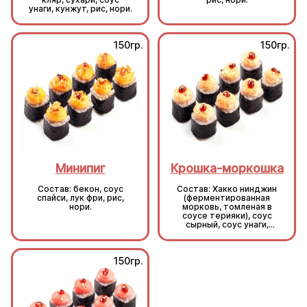
унаги, кунжут, рис, нори.
150гр.
150гр.
Минипиг
Крошка-моркошка
Состав: бекон, соус
Состав: Хакко нинджин
спайси, лук фри, рис,
(ферментированная
нори.
морковь, томленая в
соусе терияки), соус
сырный, соус унаги,
кунжут, рис, нори.
150гр.
150гр.