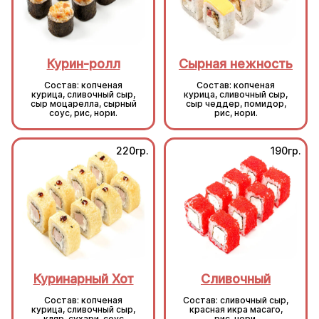
Курин-ролл
Сырная нежность
Состав: копченая
Состав: копченая
курица, сливочный сыр,
курица, сливочный сыр,
сыр моцарелла, сырный
сыр чеддер, помидор,
соус, рис, нори.
рис, нори.
220гр.
190гр.
Куринарный Хот
Сливочный
Состав: копченая
Состав: сливочный сыр,
курица, сливочный сыр,
красная икра масаго,
кляр, сухари, соус
рис, нори.