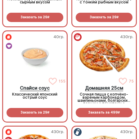
сырным вкусом
с тонким рыбным вкусом
Заказать за
29
Заказать за
29
R
R
40гр.
430гр.
155
75
Спайси соус
Домашняя 25см
Классический японский
Сочная пицца с копчёно-
острый соус
варёным карбонадом,
шампиньонами, болгарским
перцем и томатами с
зеленью под моцареллой
Заказать за
29
Заказать за
499
R
R
430гр.
430гр.