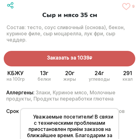
9
Сыр и мясо 35 см
Состав: тесто, соус сливочный (основа), бекон,
куриное филе, сыр моцарелла, лук фри, сыр
чеддер.
Заказать за
1039
R
КБЖУ
13г
20г
24г
291
на 100гр
белки
жиры
углеводы
ккал
Аллергены:
Злаки,
Куриное мясо,
Молочные
продукты,
Продукты переработки глютена
Срок годности
от 2°С до 6°С не более 12 часов
Уважаемые посетители! В связи
с техническими проблемами
приостановлен приём заказов на
ближайшее время. Благодарим за