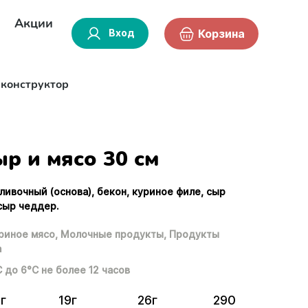
Акции
Вход
Корзина
-конструктор
р и мясо 30 см
сливочный (основа), бекон, куриное филе, сыр
 сыр чеддер.
риное мясо,
Молочные продукты,
Продукты
а
С до 6°С не более 12 часов
г
19г
26г
290