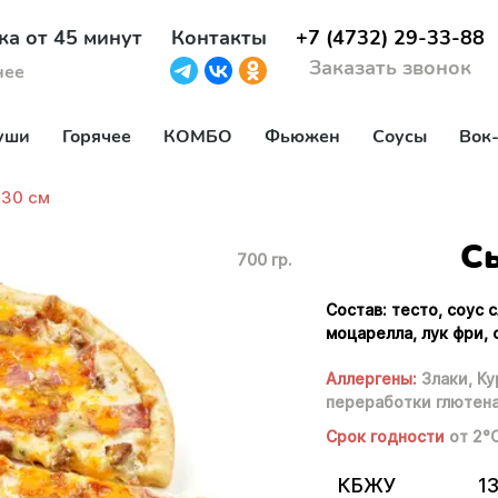
ка от 45 минут
Контакты
+7 (4732) 29-33-88
Заказать звонок
нее
уши
Горячее
КОМБО
Фьюжен
Соусы
Вок
 30 см
Сы
700 гр.
Состав: тесто, соус 
моцарелла, лук фри,
Аллергены:
Злаки,
Ку
переработки глютен
Срок годности
от 2°
КБЖУ
13