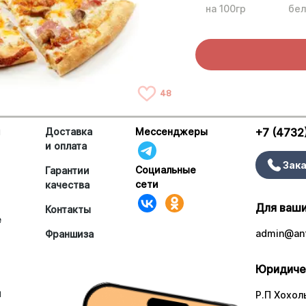
на 100гр
бел
48
и
Доставка
Мессенджеры
+7 (4732
и оплата
Зака
Социальные
Гарантии
сети
качества
Для ваши
Контакты
е
admin@ant
Франшиза
Юридиче
и
Р.П Хохоль