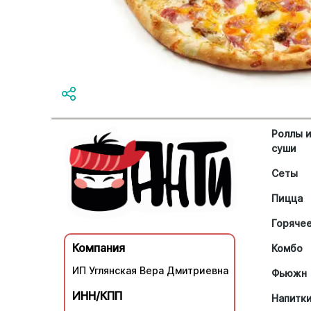
Роллы 
суши
Сеты
Пицца
Горяче
Компания
Комбо
ИП Углянская Вера Дмитриевна
Фьюжн
ИНН/КПП
Напитк