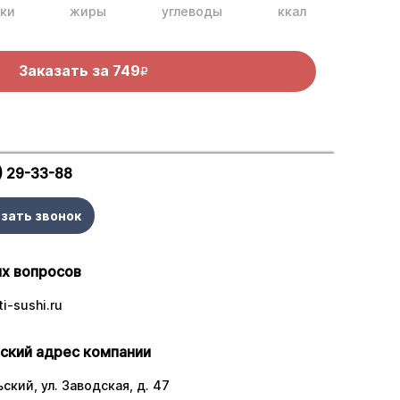
ки
жиры
углеводы
ккал
Заказать за
749
R
) 29-33-88
зать звонок
х вопросов
i-sushi.ru
ский адрес компании
ский, ул. Заводская, д. 47