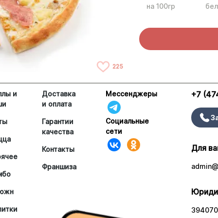
на 100гр
бел
225
ллы и
Доставка
Мессенджеры
+7 (47
ши
и оплата
З
Социальные
ты
Гарантии
сети
качества
цца
Для ва
Контакты
рячее
admin@a
Франшиза
мбо
Юриди
южн
питки
394070,