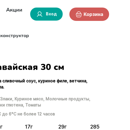
Акции
Вход
Корзина
-конструктор
авайская 30 см
а сливочный соус, куриное филе, ветчина,
а.
Злаки,
Куриное мясо,
Молочные продукты,
ки глютена,
Томаты
С до 6°С не более 12 часов
3г
17г
29г
285