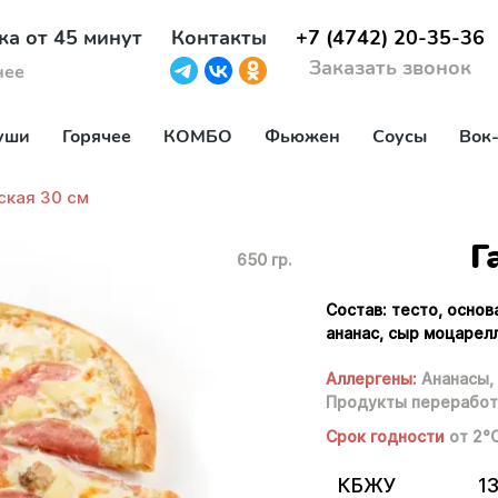
ка от 45 минут
Контакты
+7 (4742) 20-35-36
Заказать звонок
нее
уши
Горячее
КОМБО
Фьюжен
Соусы
Вок
ская 30 см
Г
650 гр.
Состав: тесто, основ
ананас, сыр моцарелл
Аллергены:
Ананасы,
Продукты переработ
Срок годности
от 2°
КБЖУ
1