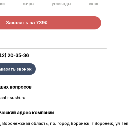
ки
жиры
углеводы
ккал
Заказать за
739
R
42) 20-35-36
аказать звонок
ших вопросов
nti-sushi.ru
ческий адрес компании
 Воронежская область, г.о. город Воронеж, г Воронеж, ул Тепл