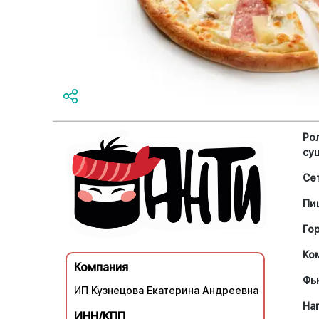
Ро
су
Се
Пи
Го
Ко
Компания
Фь
ИП Кузнецова Екатерина Андреевна
На
ИНН/КПП