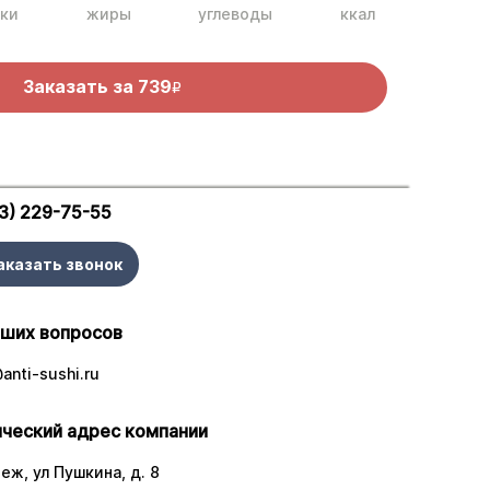
ки
жиры
углеводы
ккал
Заказать за
739
R
3) 229-75-55
аказать звонок
аших вопросов
anti-sushi.ru
ческий адрес компании
еж, ул Пушкина, д. 8