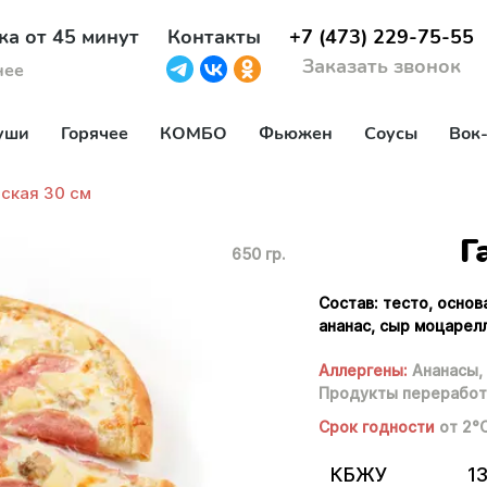
ка от 45 минут
Контакты
+7 (473) 229-75-55
Заказать звонок
нее
уши
Горячее
КОМБО
Фьюжен
Соусы
Вок
йская 30 см
Г
650 гр.
Состав: тесто, основ
ананас, сыр моцарелл
Аллергены:
Ананасы,
Продукты переработ
Срок годности
от 2°
КБЖУ
1