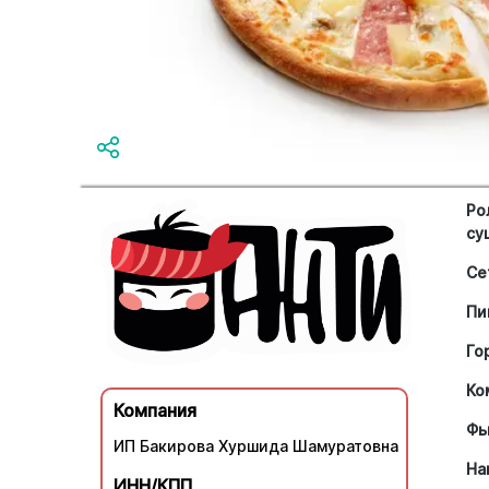
Ро
су
Се
Пи
Го
Ко
Компания
Фь
ИП Бакирова Хуршида Шамуратовна
На
ИНН/КПП