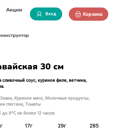
Акции
Вход
Корзина
-конструктор
авайская 30 см
а сливочный соус, куриное филе, ветчина,
а.
Злаки,
Куриное мясо,
Молочные продукты,
ки глютена,
Томаты
С до 6°С не более 12 часов
3г
17г
29г
285