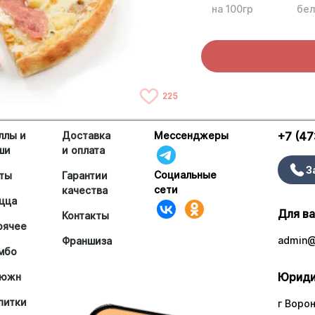
на 100гр
бел
225
ллы и
Доставка
Мессенджеры
+7 (47
ши
и оплата
З
Социальные
ты
Гарантии
сети
качества
цца
Для в
Контакты
рячее
admin@
Франшиза
мбо
Юриди
южн
питки
г Ворон