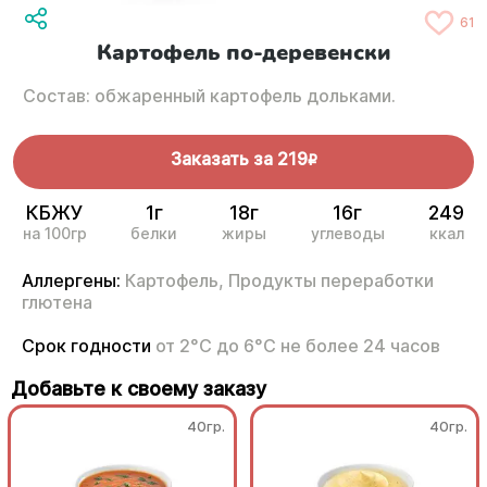
61
Картофель по-деревенски
Состав: обжаренный картофель дольками.
Заказать за
219
R
КБЖУ
1г
18г
16г
249
на 100гр
белки
жиры
углеводы
ккал
Аллергены:
Картофель,
Продукты переработки
глютена
Срок годности
от 2°С до 6°С не более 24 часов
Добавьте к своему заказу
40гр.
40гр.