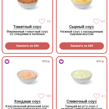
46
63
Томатный соус
Сырный соус
Фирменный томатный соус
Нежный соус с насыщенным
со специями и зеленью
сырным вкусом
Заказать за
29
Заказать за
29
R
R
40гр.
40гр.
163
41
Хондаши соус
Сливочный соус
Классический японский соус
Тающий во рту соус с
с тонким рыбным вкусом
нежным сливочным вкусом