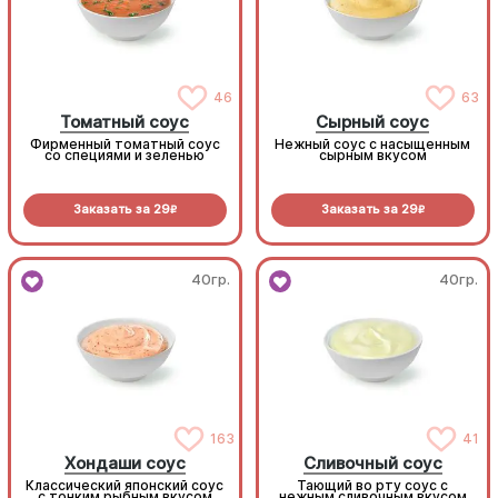
46
63
Томатный соус
Сырный соус
Фирменный томатный соус
Нежный соус с насыщенным
со специями и зеленью
сырным вкусом
Заказать за
29
Заказать за
29
R
R
40гр.
40гр.
163
41
Хондаши соус
Сливочный соус
Классический японский соус
Тающий во рту соус с
с тонким рыбным вкусом
нежным сливочным вкусом