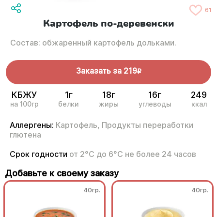
61
Картофель по-деревенски
Состав: обжаренный картофель дольками.
Заказать за
219
R
КБЖУ
1г
18г
16г
249
на 100гр
белки
жиры
углеводы
ккал
Аллергены:
Картофель,
Продукты переработки
глютена
Срок годности
от 2°С до 6°С не более 24 часов
Добавьте к своему заказу
40гр.
40гр.