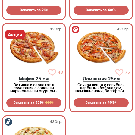
пикантным соусом ранч и
моцареллой
Заказать за
29
Заказать за
489
R
R
430гр.
430гр.
43
75
Мафия 25 см
Домашняя 25см
Ветчина и сервелат в
Сочная пицца с копчёно-
сочетании с соленым
варёным карбонадом,
маринованным огурцом -
шампиньонами, болгарским
невероятное сочетание,
перцем и томатами с
которое нужно
зеленью под моцареллой
попробовать!
Заказать за
339
439
Заказать за
499
R
R
R
430гр.
430гр.