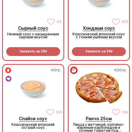
63
163
Сырный соус
Хондаши соус
Нежный соус с насыщенным
Классический японский соус
сырным вкусом
с тонким рыбным вкусом
Заказать за
29
Заказать за
29
R
R
40гр.
420гр.
155
114
Спайси соус
Ранчо 25см
Классический японский
Пицца с ветчиной, копчёно-
острый соус
варёным карбонадом и
сочным томатом под