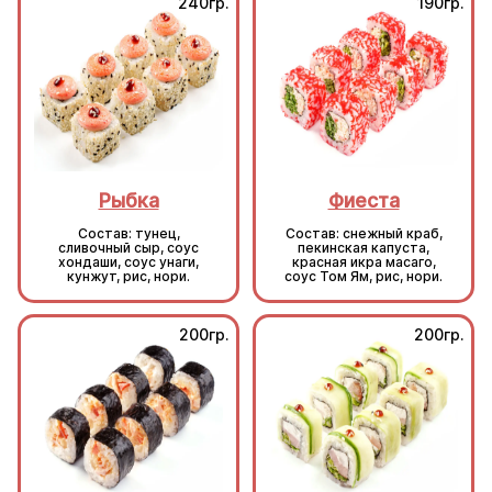
240гр.
190гр.
Рыбка
Фиеста
Состав: тунец,
Состав: снежный краб,
сливочный сыр, соус
пекинская капуста,
хондаши, соус унаги,
красная икра масаго,
кунжут, рис, нори.
соус Том Ям, рис, нори.
200гр.
200гр.