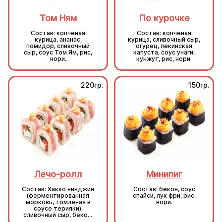
Том Ням
По курочке
Состав: копченая
Состав: копченая
курица, ананас,
курица, сливочный сыр,
помидор, сливочный
огурец, пекинская
сыр, соус Том Ям, рис,
капуста, соус унаги,
нори.
кунжут, рис, нори.
220гр.
150гр.
Лечо-ролл
Минипиг
Состав: Хакко нинджин
Состав: бекон, соус
(ферментированная
спайси, лук фри, рис,
морковь, томленая в
нори.
соусе терияки),
сливочный сыр, бекон,
болгарский перец,