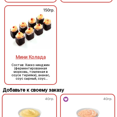
зеленый лук, соус Том
Ям, рис, нори.
150гр.
150гр.
Мини Колада
Мини Колада
Состав: Хакко нинджин
Состав: Хакко нинджин
(ферментированная
(ферментированная
морковь, томленая в
морковь, томленая в
соусе терияки), ананас,
соусе терияки), ананас,
соус сырный, соус
соус сырный, соус
унаги, кунжут, рис, нори.
унаги, кунжут, рис, нори.
Добавьте к своему заказу
40гр.
40гр.