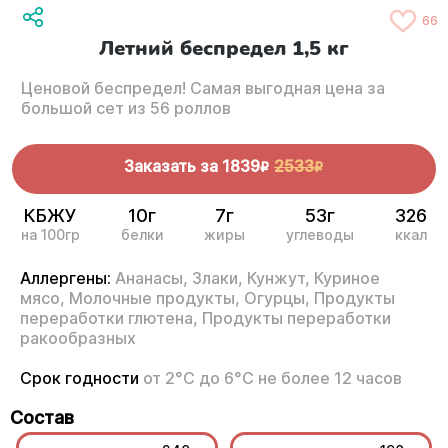
66
Летний беспредел 1,5 кг
Ценовой беспредел! Самая выгодная цена за
большой сет из 56 роллов
Заказать за
1839
2533
R
R
КБЖУ
10г
7г
53г
326
на 100гр
белки
жиры
углеводы
ккал
Аллергены:
Ананасы,
Злаки,
Кунжут,
Куриное
мясо,
Молочные продукты,
Огурцы,
Продукты
переработки глютена,
Продукты переработки
ракообразных
Срок годности
от 2°С до 6°С не более 12 часов
Состав