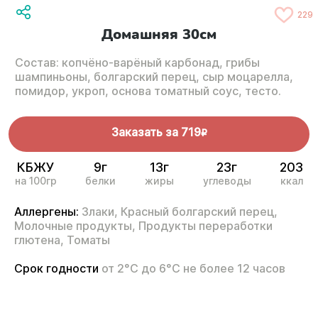
229
Домашняя 30см
Состав: копчёно-варёный карбонад, грибы
шампиньоны, болгарский перец, сыр моцарелла,
помидор, укроп, основа томатный соус, тесто.
Заказать за
719
R
КБЖУ
9г
13г
23г
203
на 100гр
белки
жиры
углеводы
ккал
Аллергены:
Злаки,
Красный болгарский перец,
Молочные продукты,
Продукты переработки
глютена,
Томаты
Срок годности
от 2°С до 6°С не более 12 часов