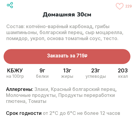
229
Домашняя 30см
Состав: копчёно-варёный карбонад, грибы
шампиньоны, болгарский перец, сыр моцарелла,
помидор, укроп, основа томатный соус, тесто.
Заказать за
719
R
КБЖУ
9г
13г
23г
203
на 100гр
белки
жиры
углеводы
ккал
Аллергены:
Злаки,
Красный болгарский перец,
Молочные продукты,
Продукты переработки
глютена,
Томаты
Срок годности
от 2°С до 6°С не более 12 часов