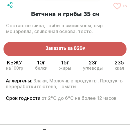
16
Ветчина и грибы 35 см
Состав: ветчина, грибы шампиньоны, сыр
моцарелла, сливочная основа, тесто.
Заказать за
829
R
КБЖУ
10г
15г
23г
235
на 100гр
белки
жиры
углеводы
ккал
Аллергены:
Злаки,
Молочные продукты,
Продукты
переработки глютена,
Томаты
Срок годности
от 2°С до 6°С не более 12 часов