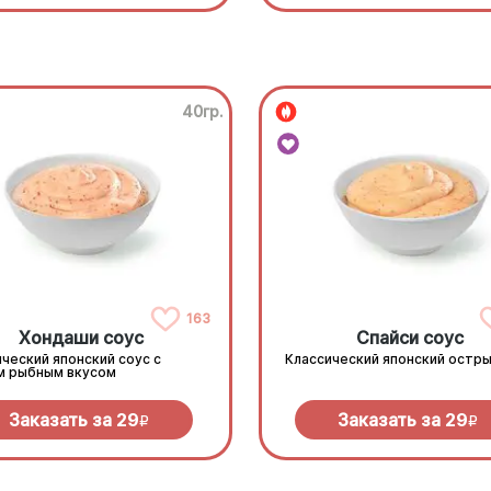
40гр.
163
Хондаши соус
Спайси соус
ческий японский соус с
Классический японский остры
м рыбным вкусом
Заказать за
29
Заказать за
29
R
R