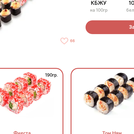
КБЖУ
1
на 100гр
бел
З
66
190гр.
Фиеста
Том Ням