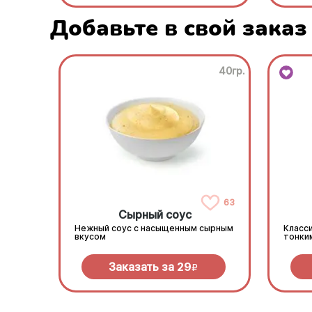
Добавьте в свой заказ
40гр.
63
Сырный соус
Нежный соус с насыщенным сырным
Класси
вкусом
тонки
Заказать за
29
R