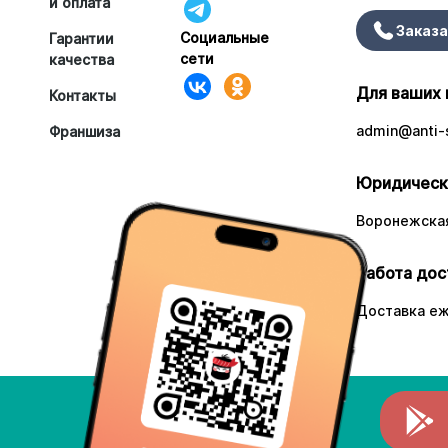
и оплата
Заказа
Социальные
Гарантии
сети
качества
Для ваших 
Контакты
admin@anti-s
Франшиза
Юридическ
Воронежская
Работа дос
Доставка еж