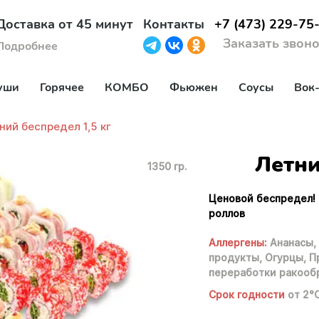
Доставка от 45 минут
Контакты
+7 (473) 229-75
Заказать звон
Подробнее
уши
Горячее
КОМБО
Фьюжен
Соусы
Вок
ний беспредел 1,5 кг
Летни
1350 гр.
Ценовой беспредел! 
роллов
Аллергены:
Ананасы,
продукты,
Огурцы,
П
переработки ракооб
Срок годности
от 2°