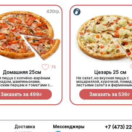
430гр.
75
Домашняя 25см
Цезарь 25 см
я пицца с копчёно-варёным
Не салат, но вкусная пицца с
надом, шампиньонами,
моцареллой, курочкой, помид
рским перцем и томатами с
листьями салата и фирменны
ью под моцареллой
соусом
Заказать за
499
Заказать за
539
R
R
Доставка
Мессенджеры
+7 (473) 2