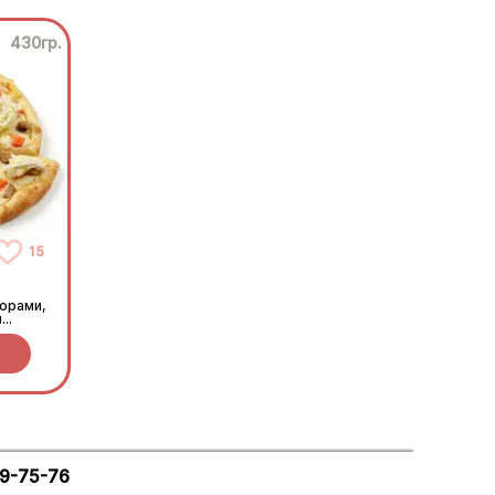
430гр.
15
орами,
м
29-75-76