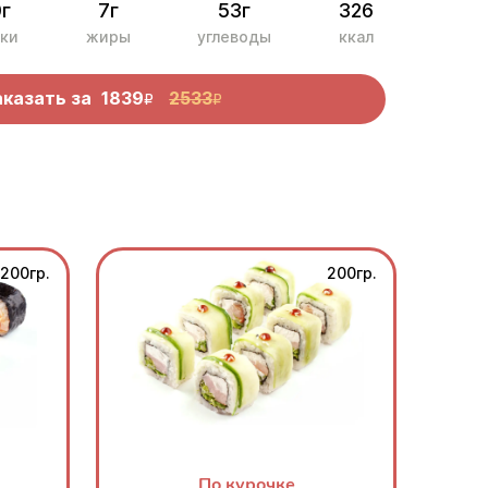
0г
7г
53г
326
ки
жиры
углеводы
ккал
аказать за
1839
2533
R
R
200гр.
200гр.
По курочке