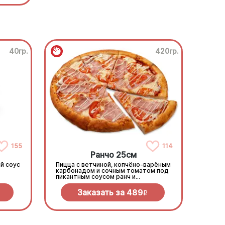
40гр.
420гр.
155
114
Ранчо 25см
й соус
Пицца с ветчиной, копчёно-варёным
карбонадом и сочным томатом под
пикантным соусом ранч и
моцареллой
Заказать за
489
R