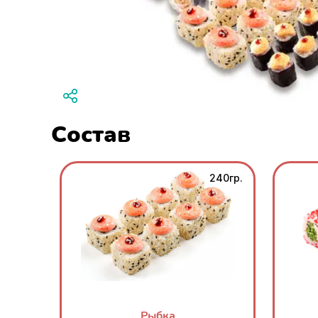
Состав
240гр.
Рыбка