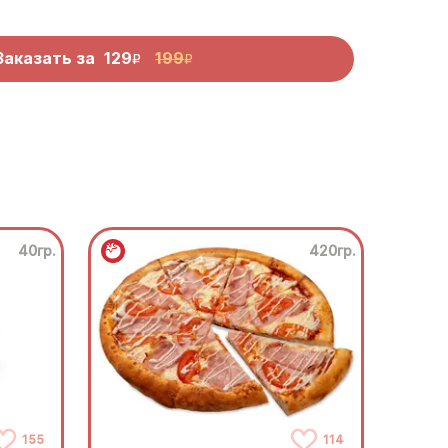
Заказать за
129
199
R
R
40гр.
420гр.
155
114