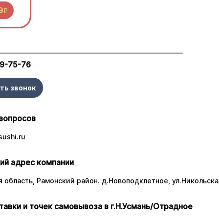
9
R
29-75-76
ть звонок
вопросов
ushi.ru
ий адрес компании
 область, Рамонский район. д.Новоподклетное, ул.Никольская
тавки и точек самовывоза в г.Н.Усмань/Отрадное