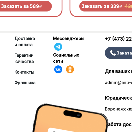
еньо под моцареллой
нужно попробовать!
Заказать за
589
Заказать за
339
43
R
R
Доставка
Мессенджеры
+7 (473) 2
и оплата
Заказа
Социальные
Гарантии
сети
качества
Для ваших 
Контакты
admin@anti-s
Франшиза
Юридическ
Воронежская
Работа дос