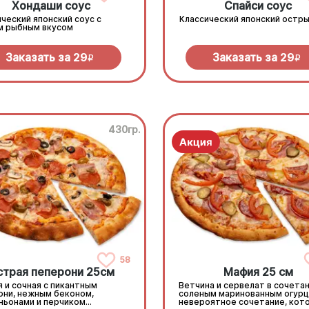
Хондаши соус
Спайси соус
ческий японский соус с
Классический японский остры
м рыбным вкусом
Заказать за
29
Заказать за
29
R
R
430гр.
58
страя пеперони 25cм
Мафия 25 см
 и сочная с пикантным
Ветчина и сервелат в сочетан
они, нежным беконом,
соленым маринованным огурц
ньонами и перчиком
невероятное сочетание, кот