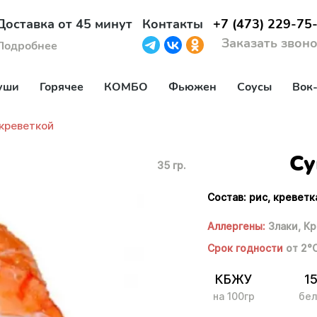
Доставка от 45 минут
Контакты
+7 (473) 229-75
Заказать звон
Подробнее
уши
Горячее
КОМБО
Фьюжен
Соусы
Вок
креветкой
Су
35 гр.
Состав: рис, креветк
Аллергены:
Злаки,
Кр
Срок годности
от 2°
КБЖУ
15
на 100гр
бел