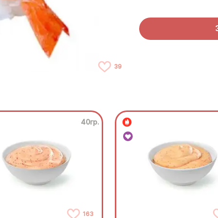
39
40гр.
163