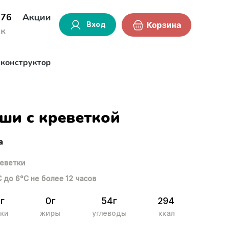
-76
Акции
Вход
Корзина
ок
-конструктор
ши с креветкой
а
еветки
С до 6°С не более 12 часов
г
0г
54г
294
ки
жиры
углеводы
ккал