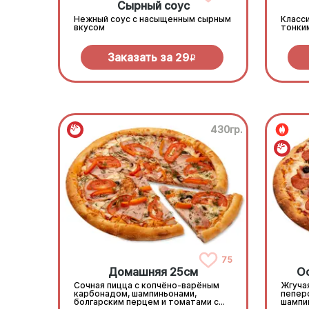
Сырный соус
Нежный соус с насыщенным сырным
Класси
вкусом
тонки
Заказать за
29
R
430гр.
75
Домашняя 25см
О
Сочная пицца с копчёно-варёным
Жгучая
карбонадом, шампиньонами,
пепер
болгарским перцем и томатами с
шампи