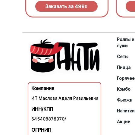
зеленью под моцареллой
халап
Заказать за
499
R
Роллы и
суши
Сеты
Пицца
Горячее
Компания
Комбо
ИП Маслова Аделя Равильевна
Фьюжн
ИНН/КПП
Напитки
645408878970/
Акции
ОГРНИП