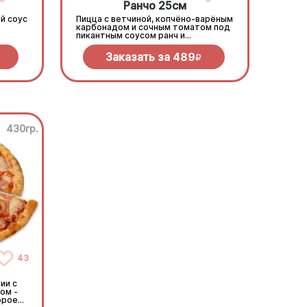
Ранчо 25см
й соус
Пицца с ветчиной, копчёно-варёным
карбонадом и сочным томатом под
пикантным соусом ранч и
моцареллой
Заказать за
489
R
430гр.
43
ии с
ом -
орое