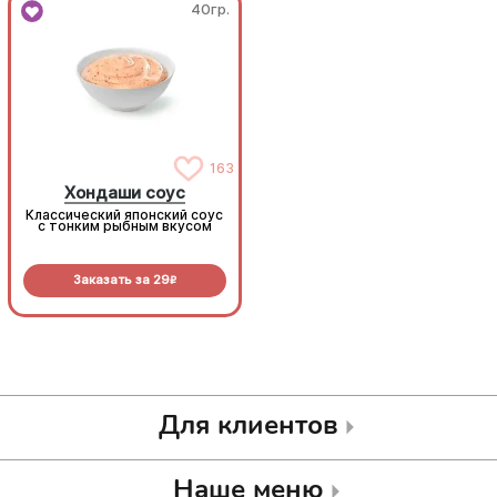
40гр.
40гр.
163
163
Хондаши соус
Хондаши соус
Классический японский соус
Классический японский соус
с тонким рыбным вкусом
с тонким рыбным вкусом
Заказать за
29
Заказать за
29
R
R
Для клиентов
Наше меню