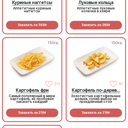
Куриные наггетсы
Луковые кольца
Аппетитные куриные
Аппетитные луковые
наггетсы
колечки в кляре
Заказать за
369
Заказать за
289
R
R
150гр.
150гр.
217
61
Картофель фри
Картофель по-деревенски
Самый популярный в мире
Золотистые картофельные
картофель, их пробовал
дольки, супер выбор на
заказать каждый!
праздничный стол
Заказать за
219
Заказать за
219
R
R