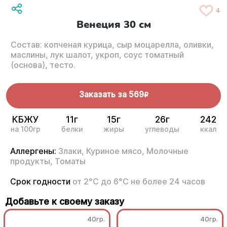
4
Венеция 30 см
Состав: копченая курица, сыр моцарелла, оливки,
маслины, лук шалот, укроп, соус томатный
(основа), тесто.
Заказать за
569
R
КБЖУ
11г
15г
26г
242
на 100гр
белки
жиры
углеводы
ккал
Аллергены:
Злаки,
Куриное мясо,
Молочные
продукты,
Томаты
Срок годности
от 2°С до 6°С не более 24 часов
Добавьте к своему заказу
40гр.
40гр.