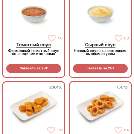
46
63
Томатный соус
Сырный соус
Фирменный томатный соус
Нежный соус с насыщенным
со специями и зеленью
сырным вкусом
Заказать за
29
Заказать за
29
R
R
230гр.
150гр.
102
64