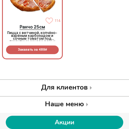
114
114
Ранчо 25см
Ранчо 25см
Пицца с ветчиной, копчёно-
Пицца с ветчиной, копчёно-
варёным карбонадом и
варёным карбонадом и
сочным томатом под
сочным томатом под
пикантным соусом ранч и
пикантным соусом ранч и
моцареллой
моцареллой
Заказать за
489
Заказать за
489
R
R
Для клиентов
Наше меню
Акции