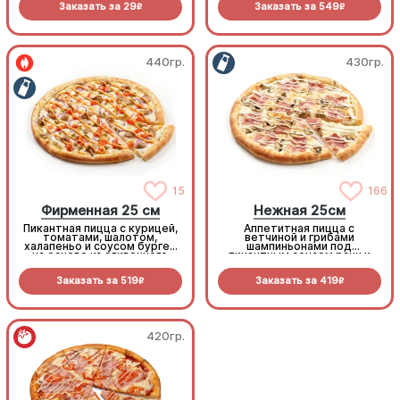
Заказать за
29
Заказать за
549
R
R
440гр.
430гр.
15
166
Фирменная 25 см
Нежная 25см
Пикантная пицца с курицей,
Аппетитная пицца с
томатами, шалотом,
ветчиной и грибами
халапеньо и соусом бургер
шампиньонами под
на основе из сливочного
пикантным соусом ранч и
соуса и моцареллы.
моцареллой
Заказать за
519
Заказать за
419
R
R
420гр.
420гр.