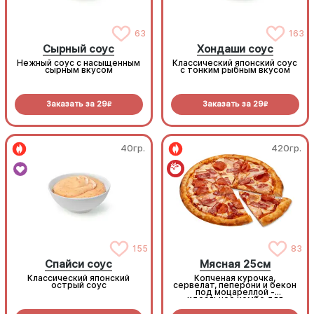
63
163
Сырный соус
Хондаши соус
Нежный соус с насыщенным
Классический японский соус
сырным вкусом
с тонким рыбным вкусом
Заказать за
29
Заказать за
29
R
R
40гр.
420гр.
155
83
Спайси соус
Мясная 25см
Классический японский
Копченая курочка,
острый соус
сервелат, пеперони и бекон
под моцареллой -
идеальное комбо для
любителей всего мясного!