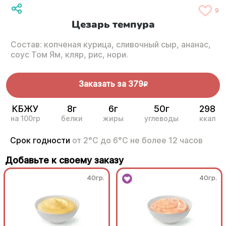
9
Цезарь темпура
Состав: копченая курица, сливочный сыр, ананас,
соус Том Ям, кляр, рис, нори.
Заказать за
379
R
КБЖУ
8г
6г
50г
298
на 100гр
белки
жиры
углеводы
ккал
Срок годности
от 2°С до 6°С не более 12 часов
Добавьте к своему заказу
40гр.
40гр.