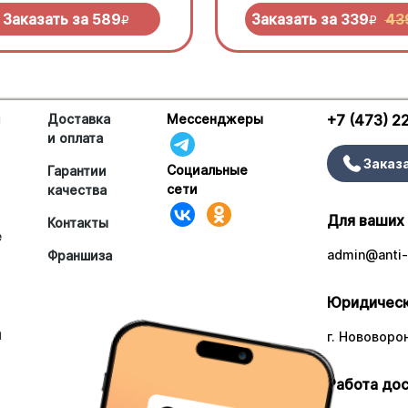
еньо под моцареллой
нужно попробовать!
Заказать за
589
Заказать за
339
43
R
R
и
Доставка
Мессенджеры
+7 (473) 2
и оплата
Заказ
Социальные
Гарантии
сети
качества
Для ваших
Контакты
е
admin@anti-
Франшиза
Юридическ
и
г. Нововоро
Работа дос