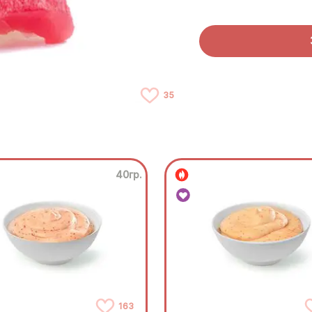
35
40гр.
163