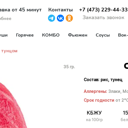
авка от 45 минут
Контакты
+7 (473) 229-44-33
Заказать звонок
обнее
уши
Горячее
КОМБО
Фьюжен
Соусы
Вок
 тунцом
35 гр.
Состав: рис, тунец
Аллергены:
Злаки,
Мо
Срок годности
от 2°
КБЖУ
1
на 100гр
бел