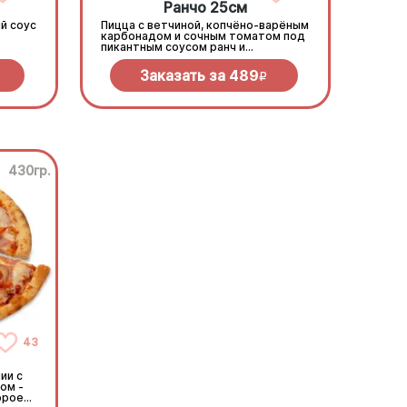
Ранчо 25см
й соус
Пицца с ветчиной, копчёно-варёным
карбонадом и сочным томатом под
пикантным соусом ранч и
моцареллой
Заказать за
489
R
430гр.
43
ии с
ом -
орое