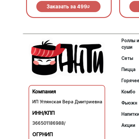
зеленью под моцареллой
халап
Заказать за
499
R
Роллы 
суши
Сеты
Пицца
Горяче
Компания
Комбо
ИП Углянская Вера Дмитриевна
Фьюжн
ИНН/КПП
Напитк
366501186988/
Акции
ОГРНИП