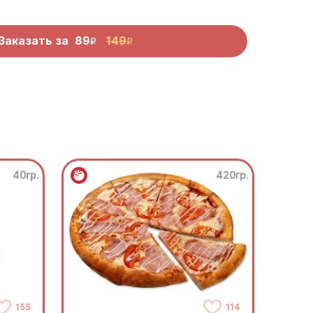
Заказать за
89
149
R
R
40гр.
420гр.
155
114