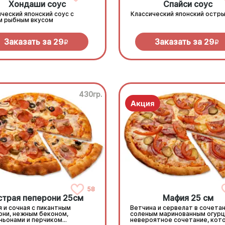
Хондаши соус
Спайси соус
ческий японский соус с
Классический японский остры
м рыбным вкусом
Заказать за
29
Заказать за
29
R
R
430гр.
58
страя пеперони 25cм
Мафия 25 см
 и сочная с пикантным
Ветчина и сервелат в сочетан
они, нежным беконом,
соленым маринованным огурц
ньонами и перчиком
невероятное сочетание, кот