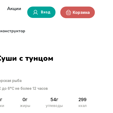
Акции
Вход
Корзина
-конструктор
Суши с тунцом
рская рыба
С до 6°С не более 12 часов
5г
0г
54г
299
ки
жиры
углеводы
ккал