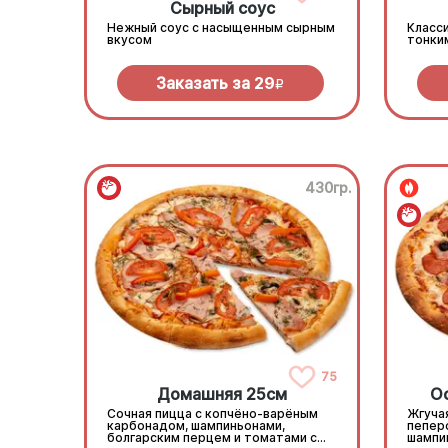
Сырный соус
Нежный соус с насыщенным сырным
Класси
вкусом
тонки
Заказать за
29
R
430гр.
75
Домашняя 25см
О
Сочная пицца с копчёно-варёным
Жгучая
карбонадом, шампиньонами,
пепер
болгарским перцем и томатами с
шампи