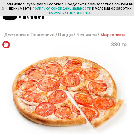
Мы используем файлы cookies. Продолжая пользоваться сайтом вы
X
принимаете
политику конфиденциальности
и условия обработки
персональных данных
.
Доставка в Павловске
/
Пицца
/
Без мяса
/
Маргарита 35 см
830 гр.