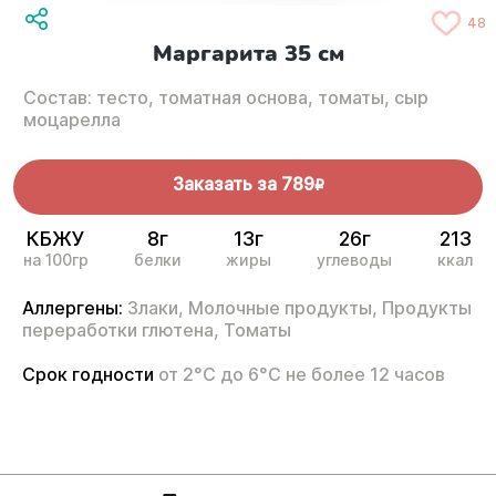
48
Маргарита 35 см
Состав: тесто, томатная основа, томаты, сыр
моцарелла
Заказать за
789
R
КБЖУ
8г
13г
26г
213
на 100гр
белки
жиры
углеводы
ккал
Аллергены:
Злаки,
Молочные продукты,
Продукты
переработки глютена,
Томаты
Срок годности
от 2°С до 6°С не более 12 часов