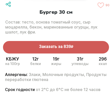
90
Бургер 30 см
Состав: тесто, основа томатный соус, сыр
моцарелла, бекон, маринованные огурцы, лук
шалот, лук фри.
Заказать за
839
R
КБЖУ
12г
19г
31г
296
на 100гр
белки
жиры
углеводы
ккал
Аллергены:
Злаки,
Молочные продукты,
Продукты
переработки глютена
Срок годности
от 2°С до 6°С не более 12 часов