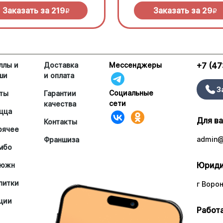
Заказать за
219
Заказать за
29
R
R
ллы и
Доставка
Мессенджеры
+7 (47
ши
и оплата
З
Социальные
ты
Гарантии
сети
качества
цца
Для в
Контакты
рячее
admin@
Франшиза
мбо
Юриди
южн
питки
г Ворон
ции
Работа