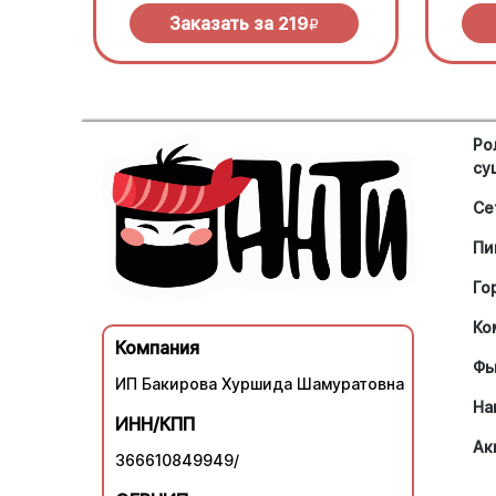
Заказать за
219
R
Ро
су
Се
Пи
Го
Ко
Компания
Фь
ИП Бакирова Хуршида Шамуратовна
На
ИНН/КПП
Ак
366610849949/