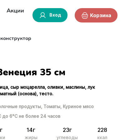
Акции
Вход
Корзина
-конструктор
Венеция 35 см
ица, сыр моцарелла, оливки, маслины, лук
оматный (основа), тесто.
лочные продукты,
Томаты,
Куриное мясо
С до 6°С не более 24 часов
г
14г
23г
228
ки
жиры
углеводы
ккал