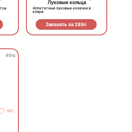
Луковые кольца
етсы
Аппетитные луковые колечки в
кляре
Заказать за
289
R
40гр.
163