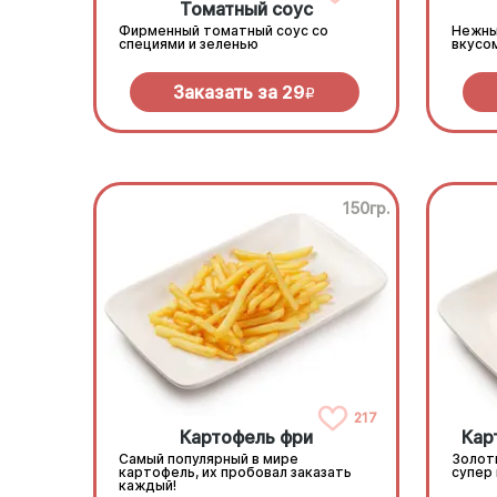
Томатный соус
Фирменный томатный соус со
Нежны
специями и зеленью
вкусо
Заказать за
29
R
150гр.
217
Картофель фри
Кар
Самый популярный в мире
Золот
картофель, их пробовал заказать
супер
каждый!