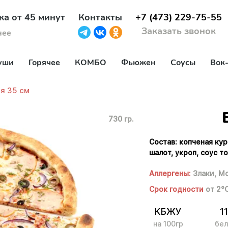
ка от 45 минут
Контакты
+7 (473) 229-75-55
Заказать звонок
нее
уши
Горячее
КОМБО
Фьюжен
Соусы
Вок
я 35 см
730 гр.
Состав: копченая кур
шалот, укроп, соус т
Аллергены:
Злаки,
Мо
Срок годности
от 2°
КБЖУ
11
на 100гр
бел