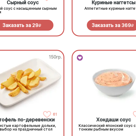
Сырный соус
Куриные наггетсы
й соус с насыщенным сырным
Аппетитные куриные нагг
м
Заказать за
29
Заказать за
369
R
R
150гр.
61
тофель по-деревенски
Хондаши соус
истые картофельные дольки,
Классический японский соус с
 выбор на праздничный стол
тонким рыбным вкусом