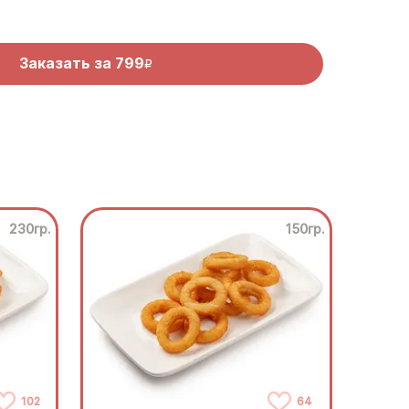
Заказать за
799
R
230гр.
150гр.
102
64