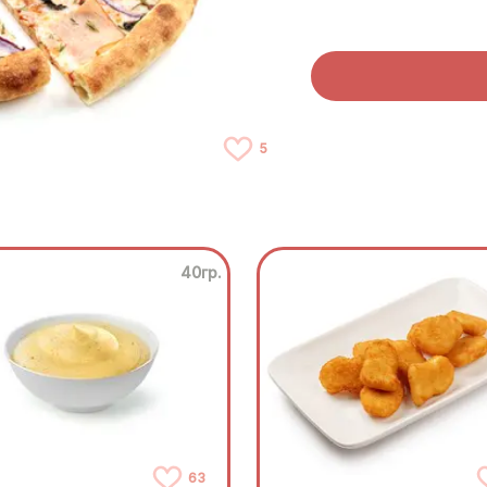
5
40гр.
63