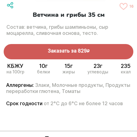
16
Ветчина и грибы 35 см
Состав: ветчина, грибы шампиньоны, сыр
моцарелла, сливочная основа, тесто.
Заказать за
829
R
КБЖУ
10г
15г
23г
235
на 100гр
белки
жиры
углеводы
ккал
Аллергены:
Злаки,
Молочные продукты,
Продукты
переработки глютена,
Томаты
Срок годности
от 2°С до 6°С не более 12 часов