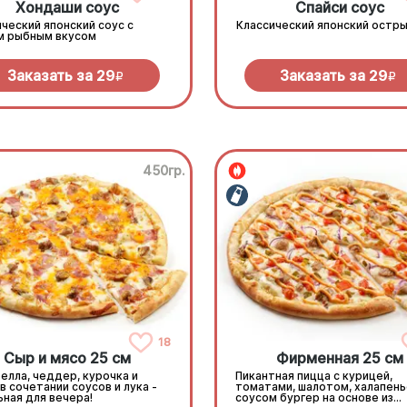
Хондаши соус
Спайси соус
ческий японский соус с
Классический японский остры
м рыбным вкусом
Заказать за
29
Заказать за
29
R
R
450гр.
18
Сыр и мясо 25 см
Фирменная 25 см
елла, чеддер, курочка и
Пикантная пицца с курицей,
в сочетании соусов и лука -
томатами, шалотом, халапень
ная для вечера!
соусом бургер на основе из