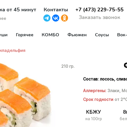
ка от 45 минут
Контакты
+7 (473) 229-75-55
Заказать звонок
нее
уши
Горячее
КОМБО
Фьюжен
Соусы
Вок
иладельфия
210 гр.
Состав: лосось, слив
Аллергены:
Злаки,
Мо
Срок годности
от 2°
КБЖУ
8
на 100гр
бел