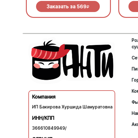
моцареллой.
Заказать за
569
R
Ро
су
Се
Пи
Го
Ко
Компания
Фь
ИП Бакирова Хуршида Шамуратовна
На
ИНН/КПП
Ак
366610849949/