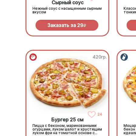
Сырный соус
Нежный соус с насыщенным сырным
Класси
вкусом
тонки
Заказать за
29
R
420гр.
24
Бургер 25 см
Пицца с беконом, маринованными
Моцар
огурцами, луком шалот и хрустящим
бекон 
луком фри на томатной основе с
идеаль