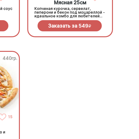
Мясная 25см
й соус
Копченая курочка, сервелат,
пеперони и бекон под моцареллой -
идеальное комбо для любителей
всего мясного!
Заказать за
549
R
440гр.
15
о и