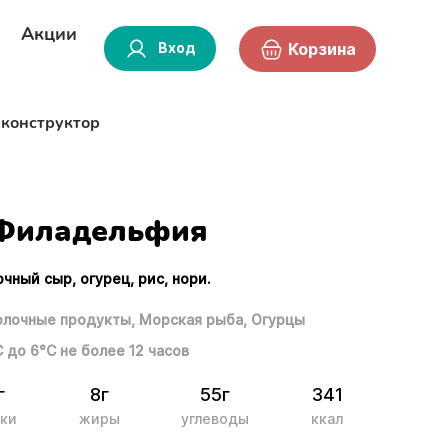
Акции
Вход
Корзина
-конструктор
Филадельфия
очный сыр, огурец, рис, нори.
лочные продукты,
Морская рыба,
Огурцы
С до 6°С не более 12 часов
г
8г
55г
341
ки
жиры
углеводы
ккал