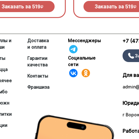
сливочного соуса и моцарелл
Заказать за
519
Заказать за
519
R
R
ллы и
Доставка
Мессенджеры
+7 (47
ши
и оплата
З
Социальные
ты
Гарантии
сети
качества
цца
Для в
Контакты
рячее
admin@
Франшиза
мбо
Юриди
южн
питки
г Ворон
ции
Работа