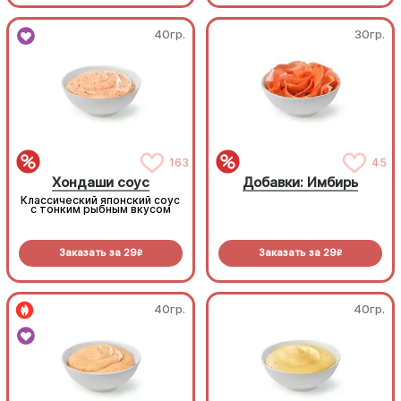
40гр.
30гр.
163
45
Хондаши соус
Добавки: Имбирь
Классический японский соус
с тонким рыбным вкусом
Заказать за
29
Заказать за
29
R
R
40гр.
40гр.