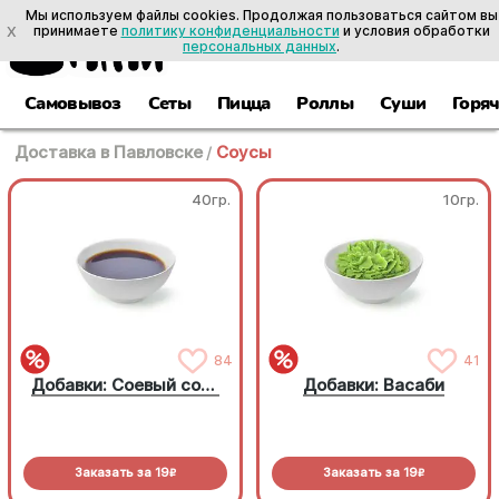
Мы используем файлы cookies. Продолжая пользоваться сайтом вы
X
принимаете
политику конфиденциальности
и условия обработки
персональных данных
.
Самовывоз
Сеты
Пицца
Роллы
Суши
Горя
Доставка в Павловске
/
Соусы
40гр.
10гр.
84
41
Добавки: Соевый соус
Добавки: Васаби
Заказать за
19
Заказать за
19
R
R