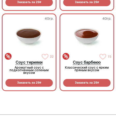
Заказать за
29
Заказать за
29
R
R
40гр.
40гр.
22
15
Соус терияки
Соус барбекю
Ароматный соус с
Классический соус с ярким
подкопчённым соленым
пряным вкусом
вкусом
Заказать за
29
Заказать за
29
R
R