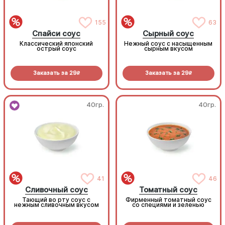
155
63
Спайси соус
Сырный соус
Классический японский
Нежный соус с насыщенным
острый соус
сырным вкусом
Заказать за
29
Заказать за
29
R
R
40гр.
40гр.
41
46
Сливочный соус
Томатный соус
Тающий во рту соус с
Фирменный томатный соус
нежным сливочным вкусом
со специями и зеленью