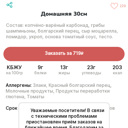
229
Домашняя 30см
Состав: копчёно-варёный карбонад, грибы
шампиньоны, болгарский перец, сыр моцарелла,
помидор, укроп, основа томатный соус, тесто.
Заказать за
719
R
КБЖУ
9г
13г
23г
203
на 100гр
белки
жиры
углеводы
ккал
Аллергены:
Злаки,
Красный болгарский перец,
Молочные продукты,
Продукты переработки
глютена,
Томаты
Срок годности
от 2°С до 6°С не более 12 часов
Уважаемые посетители! В связи
с техническими проблемами
приостановлен приём заказов на
ближайшее время. Благодарим за