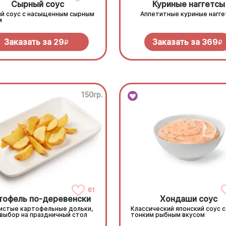
Сырный соус
Куриные наггетсы
й соус с насыщенным сырным
Аппетитные куриные нагг
м
Заказать за
29
Заказать за
369
R
R
150гр.
61
тофель по-деревенски
Хондаши соус
истые картофельные дольки,
Классический японский соус с
 выбор на праздничный стол
тонким рыбным вкусом