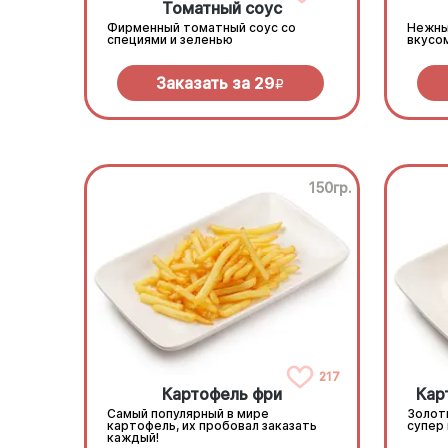
Томатный соус
Фирменный томатный соус со
Нежны
специями и зеленью
вкусо
Заказать за
29
R
150гр.
217
Картофель фри
Кар
Самый популярный в мире
Золот
картофель, их пробовал заказать
супер
каждый!