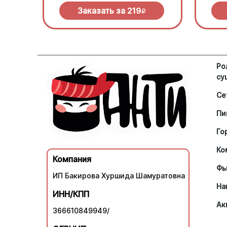
Заказать за
219
R
Ро
су
Се
Пи
Го
Ко
Компания
Фь
ИП Бакирова Хуршида Шамуратовна
На
ИНН/КПП
Ак
366610849949/