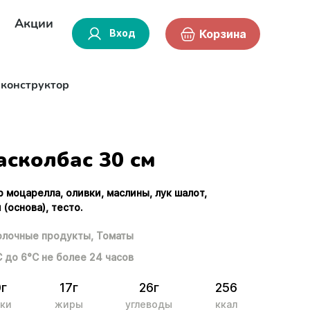
Акции
Вход
Корзина
-конструктор
асколбас 30 см
р моцарелла, оливки, маслины, лук шалот,
 (основа), тесто.
лочные продукты,
Томаты
С до 6°С не более 24 часов
0г
17г
26г
256
ки
жиры
углеводы
ккал