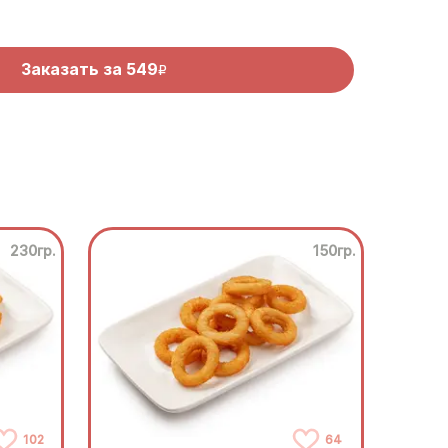
Заказать за
549
R
230гр.
150гр.
102
64