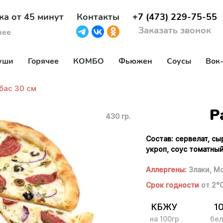
ка от 45 минут
Контакты
+7 (473) 229-75-55
Заказать звонок
нее
уши
Горячее
КОМБО
Фьюжен
Соусы
Вок
бас 30 см
Р
430 гр.
Состав: сервелат, сы
укроп, соус томатный
Аллергены:
Злаки,
Мо
Срок годности
от 2°
КБЖУ
1
на 100гр
бел