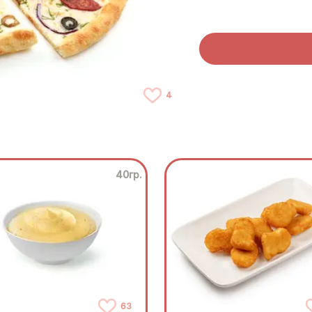
4
40гр.
63