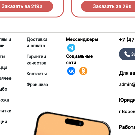
Заказать за
219
Заказать за
29
R
R
ллы и
Доставка
Мессенджеры
+7 (47
ши
и оплата
З
Социальные
ты
Гарантии
сети
качества
цца
Для в
Контакты
рячее
admin@
Франшиза
мбо
Юриди
южн
питки
г Ворон
ции
Работа