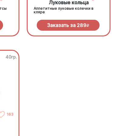
Луковые кольца
етсы
Аппетитные луковые колечки в
кляре
Заказать за
289
R
40гр.
163